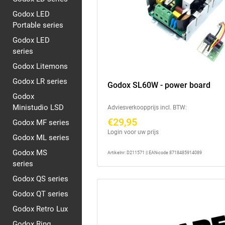
Godox LED
Portable series
Godox LED
series
Godox Litemons
Godox LR series
Godox SL60W - power board
Godox
Ministudio LSD
Adviesverkoopprijs incl. BTW:
€29,95
Godox MF series
Login voor uw prijs
Godox ML series
Godox MS
Artikelnr: D211571 || EAN-code 8718485914089
series
Godox QS series
Godox QT series
Godox Retro Lux
Godox Ring