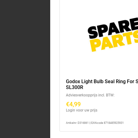
Godox Light Bulb Seal Ring For 
SL300R
Adviesverkoopprijs incl. BTW:
€4,99
Login voor uw prijs
Artikelnr: D316861 || EAN-code 8718485925931