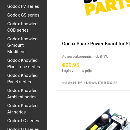
Godox FV series
Godox GS series
Godox Knowled
COB series
Godox Knowled
Godox Spare Power Board for S
G-mount
Modifiers
Adviesverkoopprijs incl. BTW:
Godox Knowled
€99,95
Pixel Tube series
Login voor uw prijs
Godox Knowled
Panel series
Artikelnr: D313071 || EAN-code 8718485925375
Godox Knowled
Ambient series
Godox Knowled
Air series
Godox LC series
Godox LD series