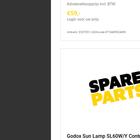
Adviesverkoopprijs incl. BTW:
€59,-
Login voor uw prijs
Artikelnr: D307051 || EAN-code 8718485924699
Godox Sun Lamp SL60W/Y Contr