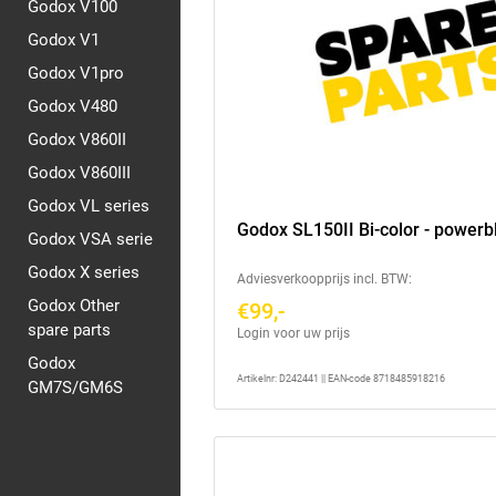
Godox V100
Godox V1
Godox V1pro
Godox V480
Godox V860II
Godox V860III
Godox VL series
Godox SL150II Bi-color - powerb
Godox VSA serie
Godox X series
Adviesverkoopprijs incl. BTW:
Godox Other
€99,-
spare parts
Login voor uw prijs
Godox
Artikelnr: D242441 || EAN-code 8718485918216
GM7S/GM6S