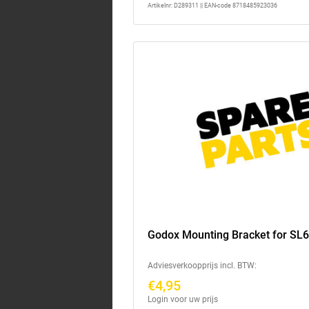
Artikelnr: D289311 || EAN-code 8718485923036
Godox Mounting Bracket for SL
Adviesverkoopprijs incl. BTW:
€4,95
Login voor uw prijs