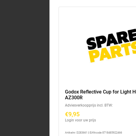
Godox Reflective Cup for Light 
AZ300R
Adviesverkoopprijs incl. BTW:
€9,95
Login voor uw prijs
Artikelnr: D283661 || EAN-code 8718485922466