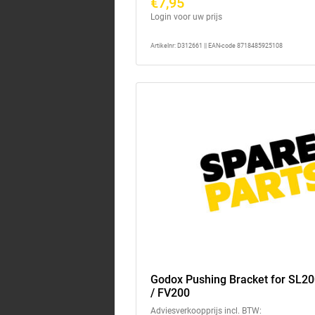
€7,95
Login voor uw prijs
Artikelnr: D312661 || EAN-code 8718485925108
Godox Pushing Bracket for SL20
/ FV200
Adviesverkoopprijs incl. BTW: