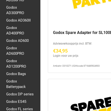
AD200PRO
Godox
AD300PRO
Godox AD360II
Godox
Godox Spare Adapter for SL100
AD400PRO
Godox AD600
Adviesverkoopprijs incl. BTW:
Godox
€34,95
AD600PRO
Login voor uw prijs
Godox
AD1200PRO
Artikelnr: D310271 || EAN-code 8718485924903
Godox Bags
Godox
Batterypack
Godox DP series
Godox ES45
Godox FL series