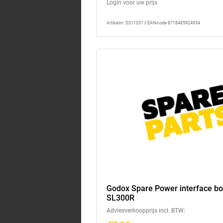
Login voor uw prijs
Artikelnr: D311031 || EAN-code 8718485924934
Godox Spare Power interface bo
SL300R
Adviesverkoopprijs incl. BTW: