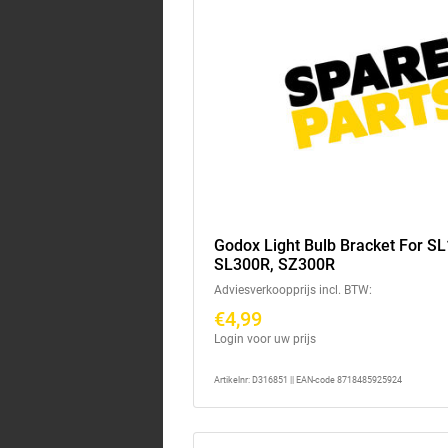
Godox Light Bulb Bracket For S
SL300R, SZ300R
Adviesverkoopprijs incl. BTW:
€4,99
Login voor uw prijs
Artikelnr: D316851 || EAN-code 8718485925924