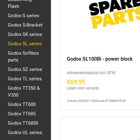
Flash
Godox S series
Godox S-Bracket
Godox SK series
Godox SL series
Godox Softbox
Godox SL100Bi - power block
parts
Godox SZ series
Adviesverkoopprijs incl. BTW:
Godox TL series
€69,95
Godox TT350 &
Login voor uw prijs
V350
Artikelnr: D260221 || EAN-code 8718485919749
Godox TT600
Godox TT685
Godox TT685II
Godox UL series