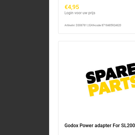
€4,95
Login voor uw prijs
Artikelnr: D306761 || EAN-code 8718485924620
Godox Power adapter For SL200I