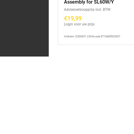
Assembly for SL60W/Y
Adviesverkoopprijs incl. BTW:
€19,99
Login voor uw prijs
Artikelnr: D300651 || EAN-code 8718485923937