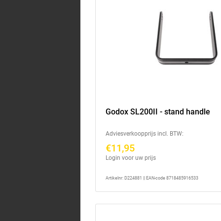
Godox SL200II - stand handle
Adviesverkoopprijs incl. BTW:
€11,95
Login voor uw prijs
Artikelnr: D224881 || EAN-code 8718485916533