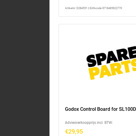
Artikelnr: D284551 || EAN-code 8718485922770
Godox Control Board for SL100
Adviesverkoopprijs incl. BTW:
€29,95