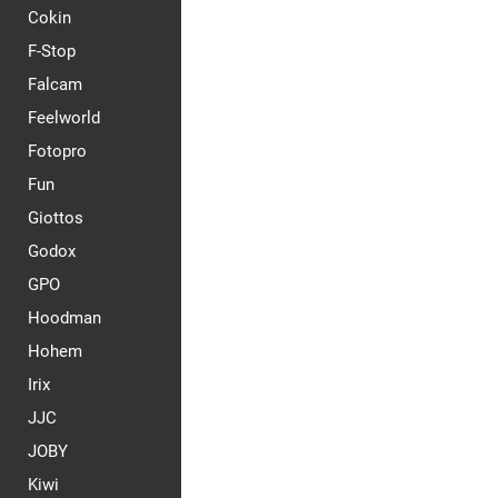
Cokin
F-Stop
Falcam
Feelworld
Fotopro
Fun
Giottos
Godox
GPO
Hoodman
Hohem
Irix
JJC
JOBY
Kiwi