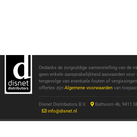
Ondanks de zorgvuldige samenstelling van de i
geen enkele aansprakelijkheid aanvaarden voor s
tengevolge van eventuele fouten of vergissinge
offertes zijn
Algemene voorwaarden
van toepass
Disnet Distributors B.V.
Bathoorn 4b, 9411 SE
info@disnet.nl
© 