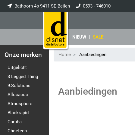
Bathoorn 4b 9411 SE Beilen
0593 - 746010
info@disnet.nl
NIEUW
|
SALE
Onze merken
Home
Aanbiedingen
Uitgelicht
3 Legged Thing
9.Solutions
Aanbiedingen
Allocacoc
Atmosphere
Blackrapid
Caruba
Choetech