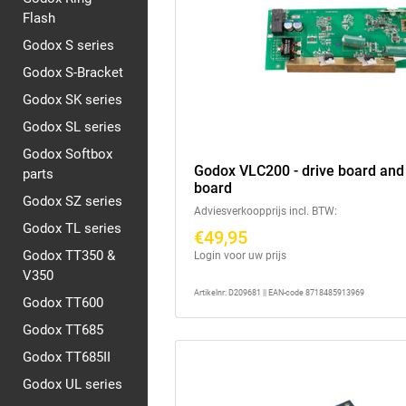
Flash
Godox S series
Godox S-Bracket
Godox SK series
Godox SL series
Godox Softbox
Godox VLC200 - drive board and
parts
board
Godox SZ series
Adviesverkoopprijs incl. BTW:
Godox TL series
€49,95
Godox TT350 &
Login voor uw prijs
V350
Artikelnr: D209681 || EAN-code 8718485913969
Godox TT600
Godox TT685
Godox TT685II
Godox UL series