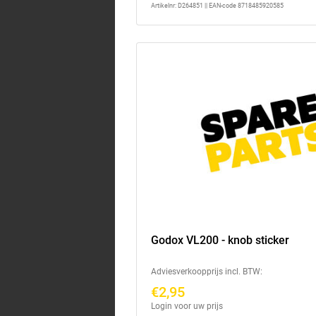
Artikelnr: D264851 || EAN-code 8718485920585
Godox VL200 - knob sticker
Adviesverkoopprijs incl. BTW:
€2,95
Login voor uw prijs