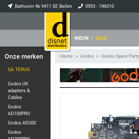
Bathoorn 4b 9411 SE Beilen
0593 - 746010
info@disnet.nl
NIEUW
|
SALE
Onze merken
Home
Godox
Godox Spare Part
GA TERUG
Godox UK
adapters &
Cables
Godox
AD100PRO
Godox AD200
Godox