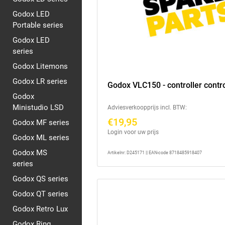
Godox LED
Portable series
Godox LED
series
Godox Litemons
Godox LR series
Godox VLC150 - controller contr
Godox
Ministudio LSD
Adviesverkoopprijs incl. BTW:
€19,95
Godox MF series
Login voor uw prijs
Godox ML series
Godox MS
Artikelnr: D245171 || EAN-code 8718485918407
series
Godox QS series
Godox QT series
Godox Retro Lux
Godox Ring