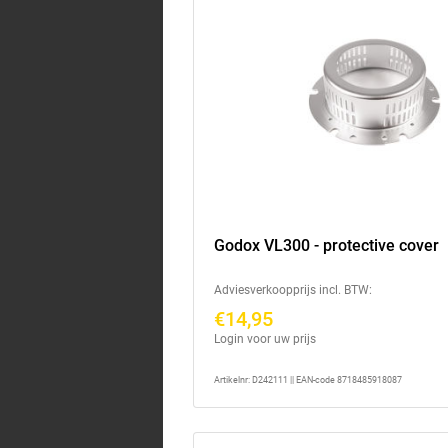
Godox VL300 - protective cover
Adviesverkoopprijs incl. BTW:
€14,95
Login voor uw prijs
Artikelnr: D242111 || EAN-code 8718485918087