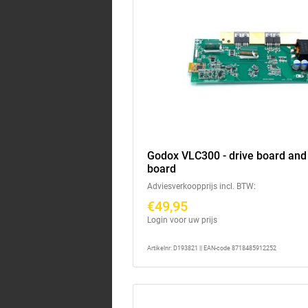
Godox VLC300 - drive board and
board
Adviesverkoopprijs incl. BTW:
€49,95
Login voor uw prijs
Artikelnr: D193821 || EAN-code 8718485912252