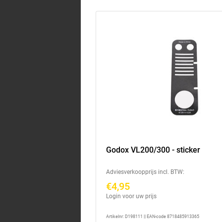
Godox VL200/300 - sticker
Adviesverkoopprijs incl. BTW:
€4,95
Login voor uw prijs
Artikelnr: D198111 || EAN-code 8718485913365