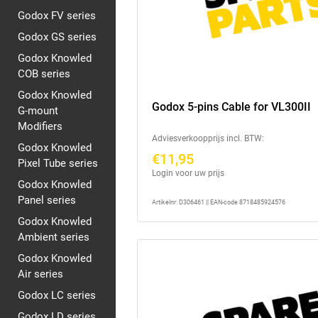
Godox FV series
Godox GS series
Godox Knowled
COB series
Godox Knowled
Godox 5-pins Cable for VL300II
G-mount
Modifiers
Adviesverkoopprijs incl. BTW:
Godox Knowled
€11,95
Pixel Tube series
Login voor uw prijs
Godox Knowled
Panel series
Artikelnr: D306461 || EAN-code 8718485924576
Godox Knowled
Ambient series
Godox Knowled
Air series
Godox LC series
Godox LD series