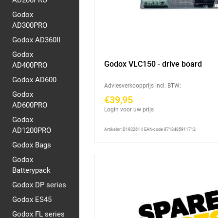
AD200PRO
Godox
AD300PRO
Godox AD360II
Godox
Godox VLC150 - drive board
AD400PRO
Godox AD600
Adviesverkoopprijs incl. BTW:
Godox
€39,95
AD600PRO
Login voor uw prijs
Godox
AD1200PRO
Artikelnr: D193261 || EAN-code 8718485911712
Godox Bags
Godox
Batterypack
Godox DP series
Godox ES45
Godox FL series