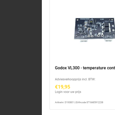
Godox VL300 - temperature cont
Adviesverkoopprijs incl. BTW:
€19,95
Login voor uw prijs
Artikelnr: D193801 || EAN-code 8718485912238