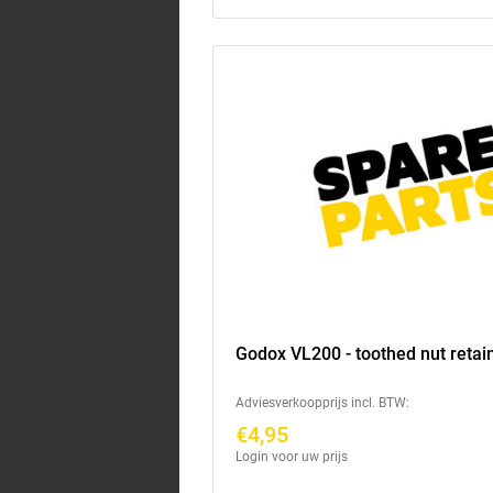
Godox VL200 - toothed nut retai
Adviesverkoopprijs incl. BTW:
€4,95
Login voor uw prijs