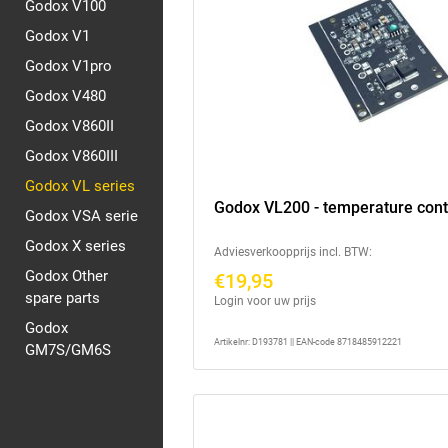
Godox V100
Godox V1
Godox V1pro
Godox V480
Godox V860II
Godox V860III
Godox VL series
Godox VL200 - temperature cont
Godox VSA serie
Godox X series
Adviesverkoopprijs incl. BTW:
Godox Other
€19,95
spare parts
Login voor uw prijs
Godox
Artikelnr: D193781 || EAN-code 8718485912221
GM7S/GM6S