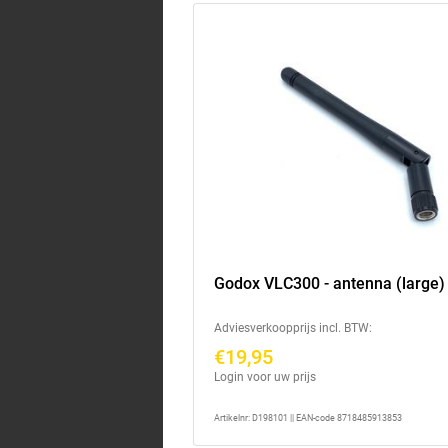
Godox VLC300 - antenna (large)
Adviesverkoopprijs incl. BTW:
€19,95
Login voor uw prijs
Artikelnr: D198101 || EAN-code 8718485913853