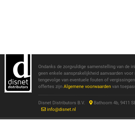
Ondanks de zorgvuldige samenstelling van de i
geen enkele aansprakelijkheid aanvaarden voor s
tengevolge van eventuele fouten of vergissinge
offertes zijn
Algemene voorwaarden
van toepass
Disnet Distributors B.V.
Bathoorn 4b, 9411 SE
info@disnet.nl
© 