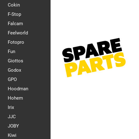
Cokin
F-Stop
Falcam
Feelworld
Fotopro
Fun
Giottos
Godox
GPO
Hoodman
Hohem
Irix
JJC
JOBY
Kiwi