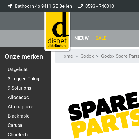
Bathoorn 4b 9411 SE Beilen
0593 - 746010
info@disnet.nl
NIEUW
|
SALE
Onze merken
Home
Godox
Godox Spare Part
Uitgelicht
3 Legged Thing
9.Solutions
Allocacoc
Atmosphere
Blackrapid
Caruba
Choetech