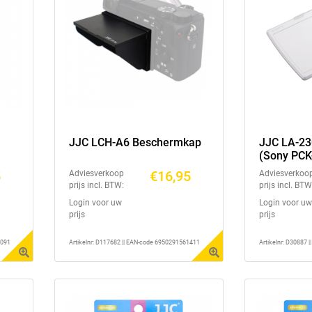
JJC LCH-A6 Beschermkap
JJC LA-2
(Sony PC
5
€16,95
Adviesverkoop
Adviesverkoo
prijs incl. BTW:
prijs incl. BTW
Login voor uw
Login voor uw
prijs
prijs
1091
Artikelnr: D117682 || EAN-code 6950291561411
Artikelnr: D30887