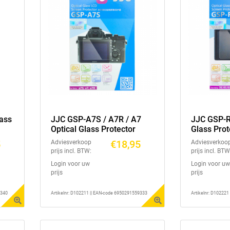
lass
JJC GSP-A7S / A7R / A7
JJC GSP-R
Optical Glass Protector
Glass Prot
5
€18,95
Adviesverkoop
Adviesverkoo
prijs incl. BTW:
prijs incl. BTW
Login voor uw
Login voor uw
prijs
prijs
9340
Artikelnr: D102211 || EAN-code 6950291559333
Artikelnr: D10222