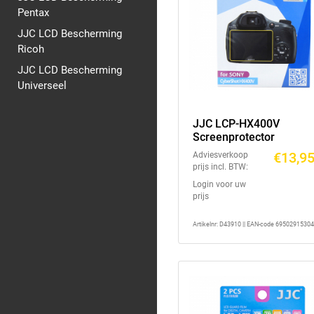
Pentax
JJC LCD Bescherming
Ricoh
JJC LCD Bescherming
Universeel
JJC LCP-HX400V
Screenprotector
€13,9
Adviesverkoop
prijs incl. BTW:
Login voor uw
prijs
Artikelnr: D43910 || EAN-code 6950291530