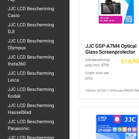
JJC LCD Bescherming
Casio
JJC LCD Bescherming
DJI
JJC LCD Bescherming
JJC GSP-A7M4 Optical
Olympus
Glass Screenprotector
JJC LCD Bescherming
€14,9
Adviesverkoop
Insta360
prijs incl. BTW:
JJC LCD Bescherming
Login voor uw
prijs
Leica
JJC LCD Bescherming
Artikelnr: D212611 || EAN-code 695029150
Kodak
JJC LCD Bescherming
Hasselblad
JJC LCD Bescherming
Panasonic
JJC LCD Bescherming