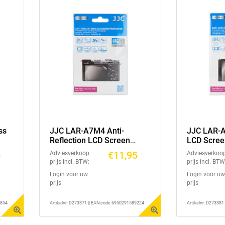
ss
JJC LAR-A7M4 Anti-
JJC LAR-A1
Reflection LCD Screen
LCD Scree
Protector (Sony A7CR ,
(Sony ZV-1
5
€11,95
Adviesverkoop
Adviesverkoo
Sony A7C II , Sony A6700,
Sony FX3,
prijs incl. BTW:
prijs incl. BTW
Sony ZV-E1, Sony A7 IV)
A1, Sony 
Login voor uw
Login voor uw
E10L)
prijs
prijs
4854
Artikelnr: D273371 || EAN-code 6950291589224
Artikelnr: D27338