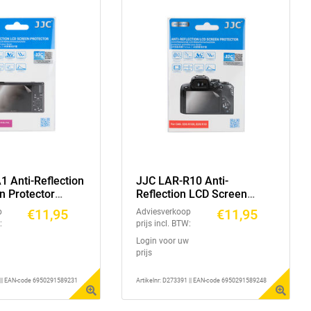
 Anti-Reflection
JJC LAR-R10 Anti-
n Protector
Reflection LCD Screen
 II, Sony FX30,
Protector (Canon EOS
€11,95
€11,95
p
Adviesverkoop
 Sony ZV-1F, Sony
R100, Canon EOS R10)
:
prijs incl. BTW:
ZV-E10, Sony ZV-
Login voor uw
prijs
1 || EAN-code 6950291589231
Artikelnr: D273391 || EAN-code 6950291589248