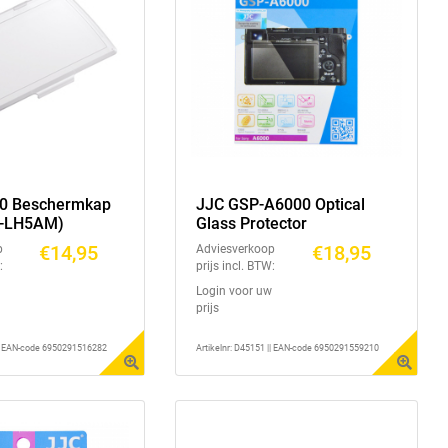
30 Beschermkap
JJC GSP-A6000 Optical
K-LH5AM)
Glass Protector
€14,95
€18,95
p
Adviesverkoop
:
prijs incl. BTW:
Login voor uw
prijs
 || EAN-code 6950291516282
Artikelnr: D45151 || EAN-code 6950291559210