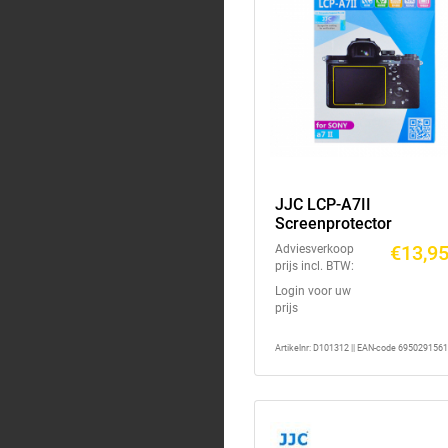
JJC LCP-A7II
Screenprotector
€13,9
Adviesverkoop
prijs incl. BTW:
Login voor uw
prijs
Artikelnr: D101312 || EAN-code 695029156