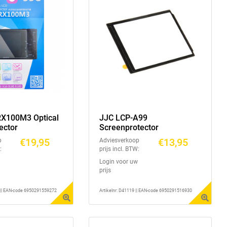
X100M3 Optical
JJC LCP-A99
ector
Screenprotector
€19,95
€13,95
p
Adviesverkoop
:
prijs incl. BTW:
Login voor uw
prijs
1 || EAN-code 6950291559272
Artikelnr: D41119 || EAN-code 6950291516930