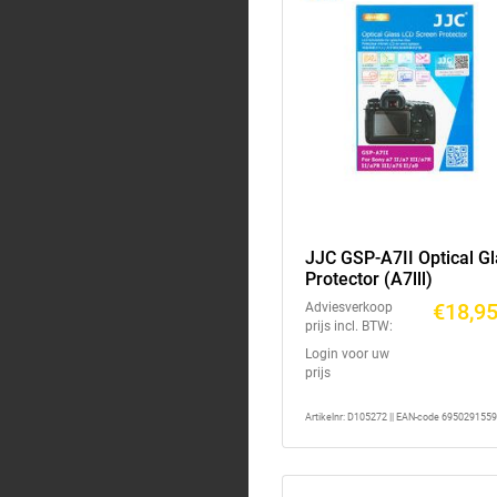
JJC GSP-A7II Optical G
Protector (A7lll)
€18,9
Adviesverkoop
prijs incl. BTW:
Login voor uw
prijs
Artikelnr: D105272 || EAN-code 695029155