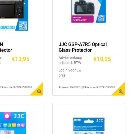
3N
JJC GSP-A7R5 Optical
tector
Glass Protector
€13,95
€18,95
p
Adviesverkoop
:
prijs incl. BTW:
Login voor uw
prijs
 || EAN-code 6950291530363
Artikelnr: D240861 || EAN-code 6950291586070