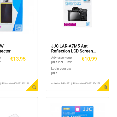
KW1
JJC LAR-A7M5 Anti
tector
Reflection LCD Screen
Protector
€13,95
€10,99
p
Adviesverkoop
:
prijs incl. BTW:
Login voor uw
prijs
1 || EAN-code 6950291561121
Artikelnr: D314671 || EAN-code 6950291554253