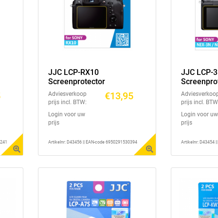
JJC LCP-RX10
JJC LCP-
Screenprotector
Screenpro
5
€13,95
Adviesverkoop
Adviesverkoo
prijs incl. BTW:
prijs incl. BTW
Login voor uw
Login voor uw
prijs
prijs
4241
Artikelnr: D43456 || EAN-code 6950291530394
Artikelnr: D43454