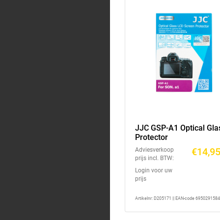
JJC GSP-A1 Optical Gla
Protector
€14,9
Adviesverkoop
prijs incl. BTW:
Login voor uw
prijs
Artikelnr: D205171 || EAN-code 695029158