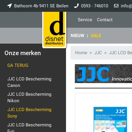
Bathoorn 4b 9411 SE Beilen
0593 - 746010
info@
Service
Contact
NIEUW
|
SALE
Onze merken
Home
JJC
JJC LCD B
GA TERUG
JJC LCD Bescherming
Canon
JJC LCD Bescherming
Nikon
JJC LCD Bescherming
Sony
JJC LCD Bescherming
Fuji