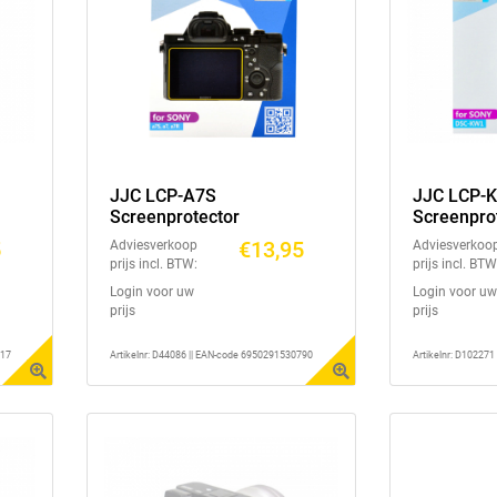
JJC LCP-A7S
JJC LCP-
Screenprotector
Screenpro
5
€13,95
Adviesverkoop
Adviesverkoo
prijs incl. BTW:
prijs incl. BTW
Login voor uw
Login voor uw
prijs
prijs
417
Artikelnr: D44086 || EAN-code 6950291530790
Artikelnr: D10227