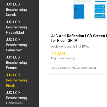
JJC LCD
Bescherming
Kodak
JJC LCD
Bescherming
Hasselblad
JJC Anti-Reflection LCD Screen 
JJC LCD
for Ricoh GR IV
Bescherming
Adviesverkoopprijs incl. BTW:
Panasonic
€10,99
JJC LCD
Login voor uw prijs
Bescherming
Pentax
Artikelnr: D306051 || EAN-code 6950291542694
JJC LCD
Bescherming
Ricoh
JJC LCD
Bescherming
Universeel