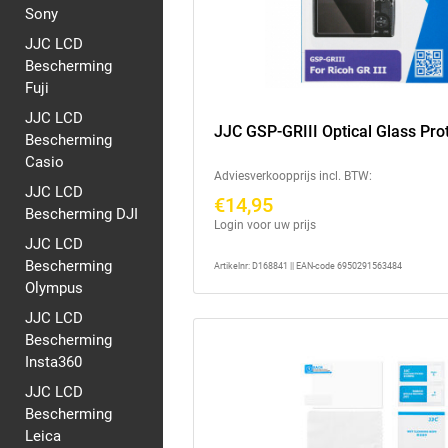
Sony
JJC LCD
Bescherming
Fuji
JJC LCD
JJC GSP-GRIII Optical Glass Pro
Bescherming
Casio
Adviesverkoopprijs incl. BTW:
JJC LCD
€14,95
Bescherming DJI
Login voor uw prijs
JJC LCD
Bescherming
Artikelnr: D168841 || EAN-code 6950291563484
Olympus
JJC LCD
Bescherming
Insta360
JJC LCD
Bescherming
Leica