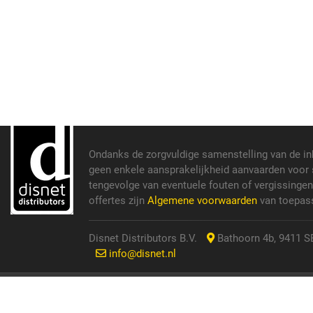
Ondanks de zorgvuldige samenstelling van de i
geen enkele aansprakelijkheid aanvaarden voor s
tengevolge van eventuele fouten of vergissinge
offertes zijn
Algemene voorwaarden
van toepass
Disnet Distributors B.V.
Bathoorn 4b, 9411 SE
info@disnet.nl
© 