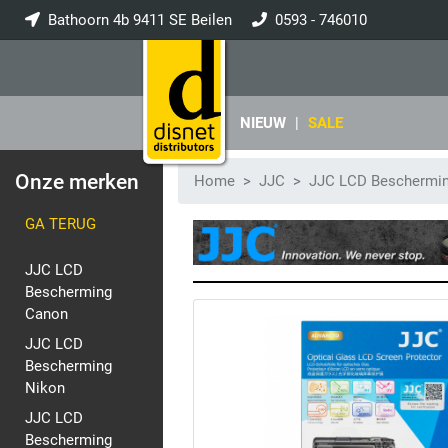
Bathoorn 4b 9411 SE Beilen
0593 - 746010
info@disnet.nl
NIEUW
|
SALE
Onze merken
Home
JJC
JJC LCD Beschermi
GA TERUG
JJC LCD
Bescherming
Canon
JJC LCD
Bescherming
Nikon
JJC LCD
Bescherming