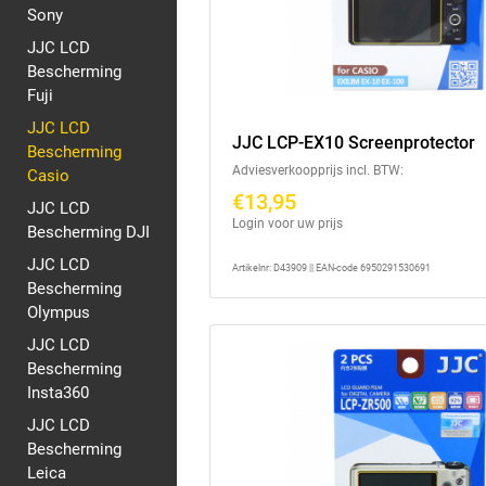
Sony
JJC LCD
Bescherming
Fuji
JJC LCD
JJC LCP-EX10 Screenprotector
Bescherming
Adviesverkoopprijs incl. BTW:
Casio
€13,95
JJC LCD
Login voor uw prijs
Bescherming DJI
JJC LCD
Artikelnr: D43909 || EAN-code 6950291530691
Bescherming
Olympus
JJC LCD
Bescherming
Insta360
JJC LCD
Bescherming
Leica