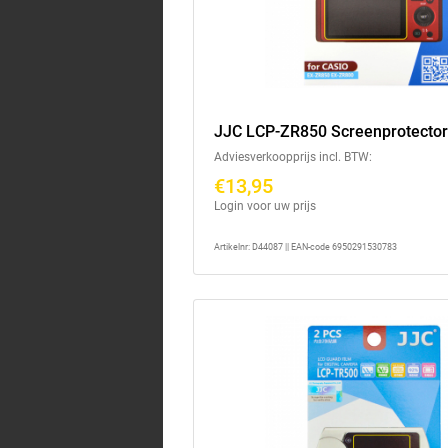
JJC LCP-ZR850 Screenprotecto
Adviesverkoopprijs incl. BTW:
€13,95
Login voor uw prijs
Artikelnr: D44087 || EAN-code 6950291530783