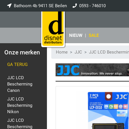
Bathoorn 4b 9411 SE Beilen
0593 - 746010
info@disnet.nl
NIEUW
|
SALE
Onze merken
Home
JJC
JJC LCD Beschermi
GA TERUG
JJC LCD
Bescherming
Canon
JJC LCD
Bescherming
Nikon
JJC LCD
Bescherming