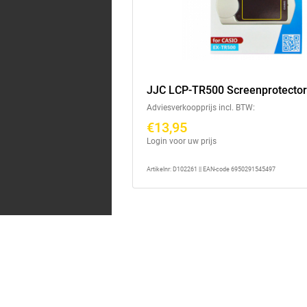
JJC LCP-TR500 Screenprotecto
Adviesverkoopprijs incl. BTW:
€13,95
Login voor uw prijs
Artikelnr: D102261 || EAN-code 6950291545497