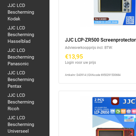
JJC LCD
Bescherming
Kodak
JJC LCD
Bescherming
JJC LCP-ZR500 Screenprotecto
Hasselblad
Adviesverkoopprijs incl. BTW:
JJC LCD
€13,95
Bescherming
Login voor uw prijs
Panasonic
JJC LCD
Artikelnr: D43914 || EAN-code 6950291530684
Bescherming
Pentax
JJC LCD
Bescherming
Ricoh
JJC LCD
Bescherming
Universeel