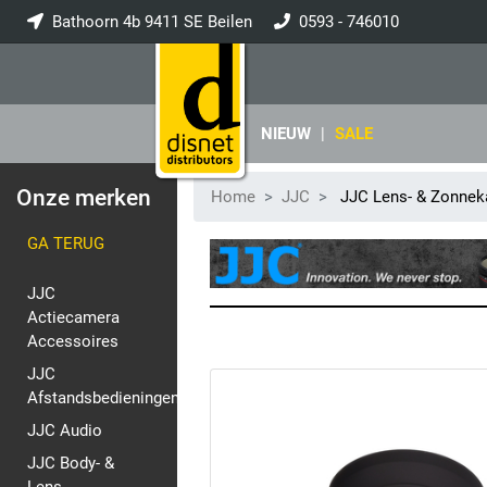
Bathoorn 4b 9411 SE Beilen
0593 - 746010
info@disnet.nl
NIEUW
|
SALE
Onze merken
Home
JJC
JJC Lens- & Zonnek
GA TERUG
JJC
Actiecamera
Accessoires
JJC
Afstandsbedieningen
JJC Audio
JJC Body- &