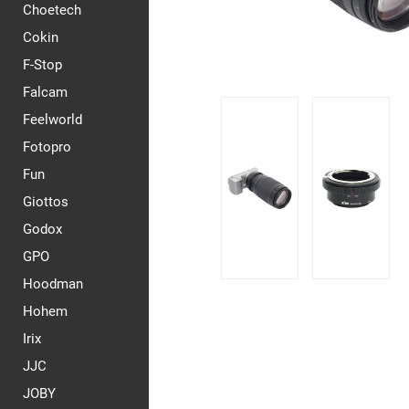
Choetech
Cokin
F-Stop
Falcam
Feelworld
Fotopro
Fun
Giottos
Godox
GPO
Hoodman
Hohem
Irix
JJC
JOBY