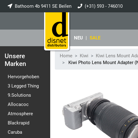
Bathoorn 4b 9411 SE Beilen
(+31) 593 - 746010
info@disnet.nl
NEU
|
SALE
Unsere
Home
Kiwi
Kiwi Lens Mount Ad
Kiwi Photo Lens Mount Adapter (
Marken
Hervorgehoben
3 Legged Thing
9.Solutions
Allocacoc
Atmosphere
Blackrapid
Caruba