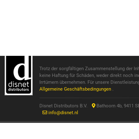
Trotz der sorgfältigen Zusammenstellung der In
keine Haftung für Schäden, weder direkt noch in
Irrtümern übernehmen. Für unsere Dienstleistun
Allgemeine Geschäftsbedingungen
.
Disnet Distributors B.V.
Bathoorn 4b, 9411 SE
info@disnet.nl
© 