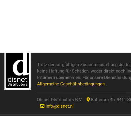
Trotz der sorgfältigen Zusammenstellung der In
keine Haftung für Schäden, weder direkt noch in
Irrtümern übernehmen. Für unsere Dienstleistun
Allgemeine Geschäftsbedingungen
.
Disnet Distributors B.V.
Bathoorn 4b, 9411 SE
info@disnet.nl
© 