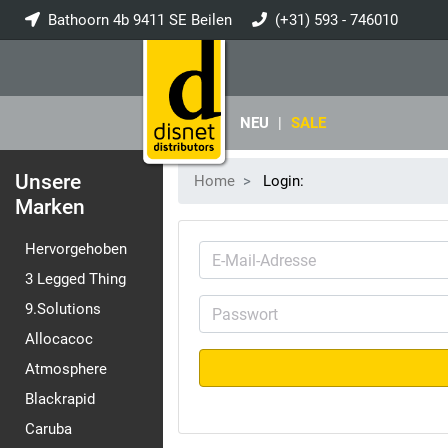
Bathoorn 4b 9411 SE Beilen
(+31) 593 - 746010
info@disnet.nl
NEU
|
SALE
Unsere
Home
Login:
Marken
Hervorgehoben
3 Legged Thing
9.Solutions
Allocacoc
Atmosphere
Blackrapid
Caruba