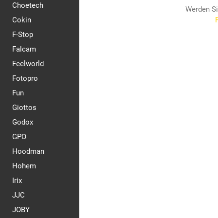
Choetech
Werden Si
Cokin
F-Stop
Falcam
Feelworld
Fotopro
Fun
Giottos
Godox
GPO
Hoodman
Hohem
Irix
JJC
JOBY