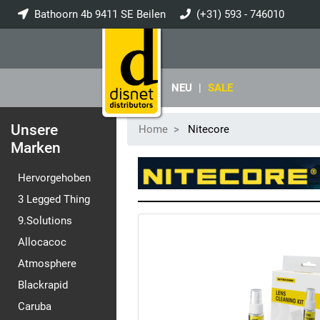
Bathoorn 4b 9411 SE Beilen
(+31) 593 - 746010
info@disnet.nl
NEU
|
SALE
Unsere
Home
Nitecore
Marken
Hervorgehoben
3 Legged Thing
9.Solutions
Allocacoc
Atmosphere
Blackrapid
Caruba