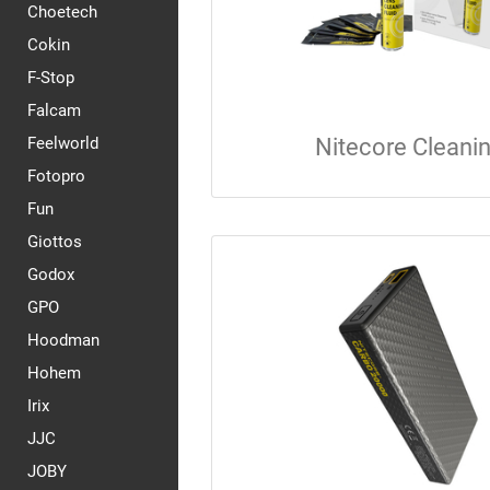
Choetech
Cokin
F-Stop
Falcam
Feelworld
Nitecore Cleani
Fotopro
Fun
Giottos
Godox
GPO
Hoodman
Hohem
Irix
JJC
JOBY