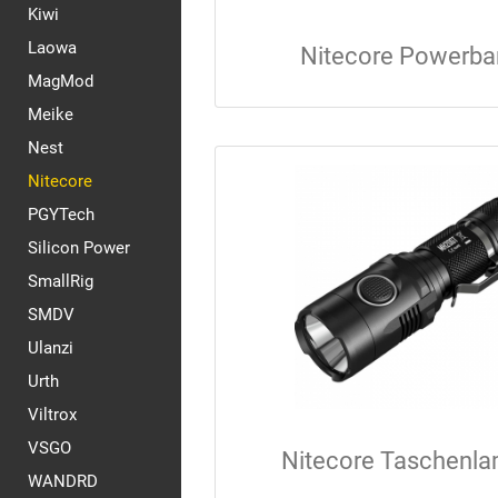
Kiwi
Laowa
Nitecore Powerba
MagMod
Meike
Nest
Nitecore
PGYTech
Silicon Power
SmallRig
SMDV
Ulanzi
Urth
Viltrox
VSGO
Nitecore Taschenl
WANDRD