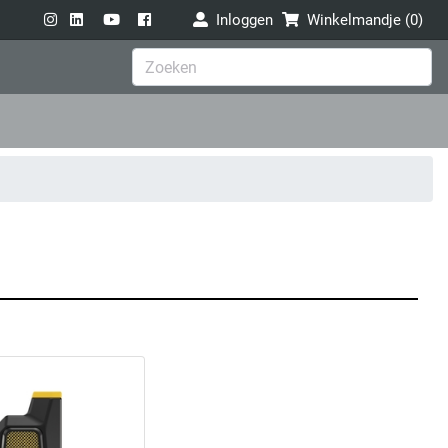
Inloggen
Winkelmandje (
0
)