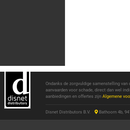
Ondanks de zorgvuldige samenstelling van 
aanvaarden voor schade, direct dan wel indi
aanbiedingen en offertes zijn
Algemene vo
Disnet Distributors B.V.
Bathoorn 4b, 941