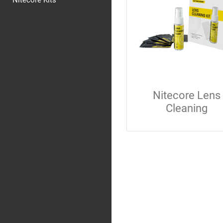
Nitecore Kits
Nitecore Lens
Cleaning