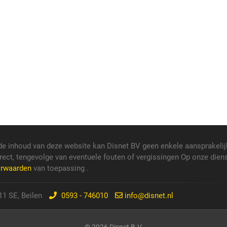
de inhoud van deze website kan Disnet BV geen enkele aansprakelij
rect, tengevolge van eventuele fouten of vergissingen Op onze dien
orwaarden
van toepassing .
1 SE, Beilen
0593 - 746010
info@disnet.nl