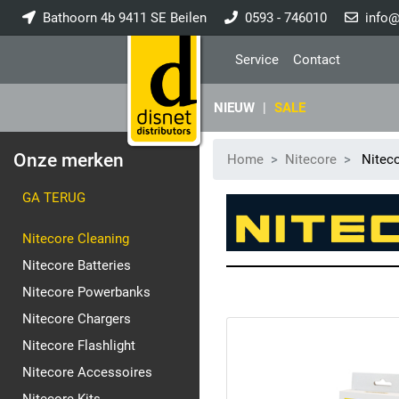
Bathoorn 4b 9411 SE Beilen
0593 - 746010
info@
Service
Contact
NIEUW
|
SALE
Onze merken
Home
Nitecore
Niteco
GA TERUG
Nitecore Cleaning
Nitecore Batteries
Nitecore Powerbanks
Nitecore Chargers
Nitecore Flashlight
Nitecore Accessoires