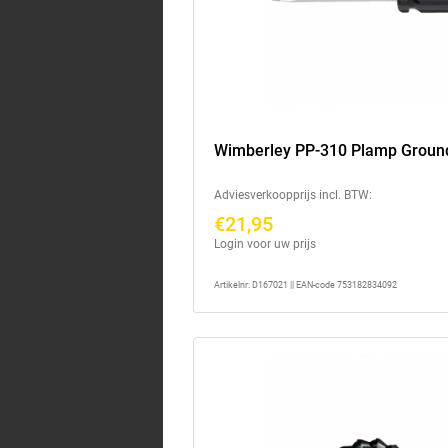
Wimberley PP-310 Plamp Groun
Adviesverkoopprijs incl. BTW:
€21,95
Login voor uw prijs
Artikelnr: D167021 || EAN-code 753182834092