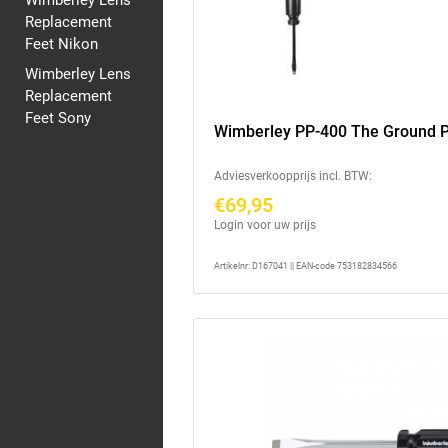
Wimberley Lens
Replacement
Feet Nikon
Wimberley Lens
Replacement
Feet Sony
Wimberley PP-400 The Ground 
Adviesverkoopprijs incl. BTW:
€69,95
Login voor uw prijs
Artikelnr: D167041 || EAN-code 753182834566