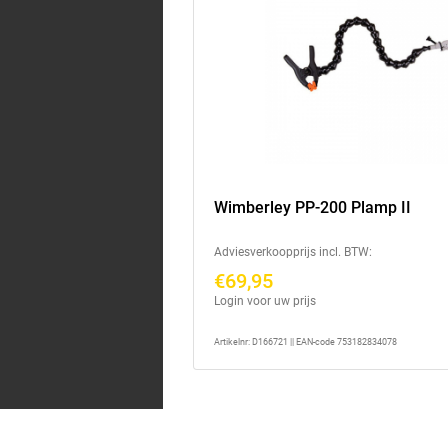
Wimberley PP-200 Plamp II
Adviesverkoopprijs incl. BTW:
€69,95
Login voor uw prijs
Artikelnr: D166721 || EAN-code 753182834078