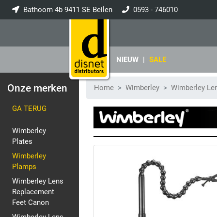
Bathoorn 4b 9411 SE Beilen
0593 - 746010
info@disnet.nl
NIEUW
|
SALE
Onze merken
Home
Wimberley
Wimberley Le
GA TERUG
Wimberley
Plates
Wimberley
Plamps
Wimberley Lens
Replacement
Feet Canon