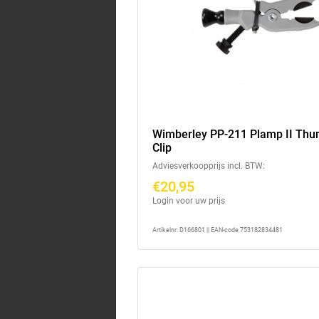
Wimberley PP-211 Plamp II Th
Clip
Adviesverkoopprijs incl. BTW:
€20,95
Login voor uw prijs
Artikelnr: D166801 || EAN-code 753182834481