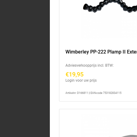
Wimberley PP-222 Plamp II Exte
Adviesverkoopprijs incl. BTW:
€19,95
Login voor uw prijs
Artikelnr: D166811 || EAN-code 753182834115