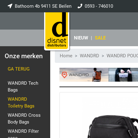
Bathoorn 4b 9411 SE Beilen
0593 - 746010
info@disnet.nl
NIEUW
|
SALE
Onze merken
Home
WANDRD
WANDRD POU
GA TERUG
WANDRD Tech
Bags
WANDRD
Toiletry Bags
WANDRD Cross
Body Bags
WANDRD Filter