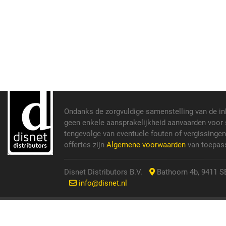
Ondanks de zorgvuldige samenstelling van de i
geen enkele aansprakelijkheid aanvaarden voor s
tengevolge van eventuele fouten of vergissinge
offertes zijn
Algemene voorwaarden
van toepass
Disnet Distributors B.V.
Bathoorn 4b, 9411 SE
info@disnet.nl
© 