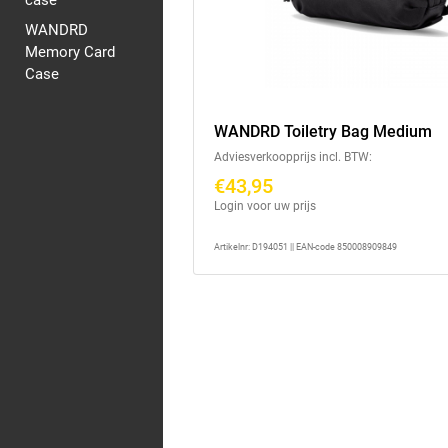
case
WANDRD
Memory Card
Case
WANDRD Toiletry Bag Medium
Adviesverkoopprijs incl. BTW:
€43,95
Login voor uw prijs
Artikelnr: D194051 || EAN-code 850008909849