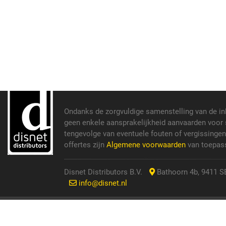
Ondanks de zorgvuldige samenstelling van de i
geen enkele aansprakelijkheid aanvaarden voor s
tengevolge van eventuele fouten of vergissinge
offertes zijn
Algemene voorwaarden
van toepass
Disnet Distributors B.V.
Bathoorn 4b, 9411 SE
info@disnet.nl
© 