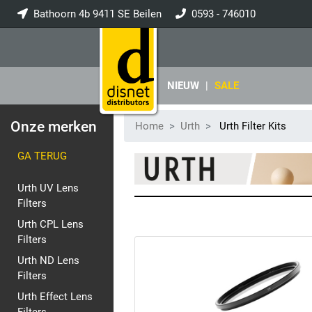
Bathoorn 4b 9411 SE Beilen
0593 - 746010
info@disnet.nl
NIEUW
|
SALE
Onze merken
Home
Urth
Urth Filter Kits
GA TERUG
Urth UV Lens
Filters
Urth CPL Lens
Filters
Urth ND Lens
Filters
Urth Effect Lens