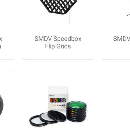
x
SMDV Speedbox
SMDV 
h
Flip Grids