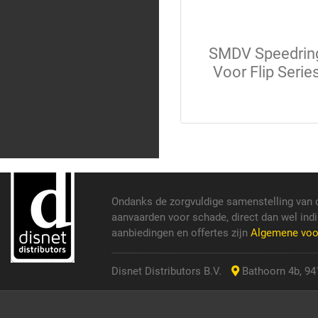
SMDV Speedrin
Voor Flip Serie
Ondanks de zorgvuldige samenstelling van 
aanvaarden voor schade, direct dan wel indi
aanbiedingen en offertes zijn
Algemene vo
Disnet Distributors B.V.
Bathoorn 4b, 941