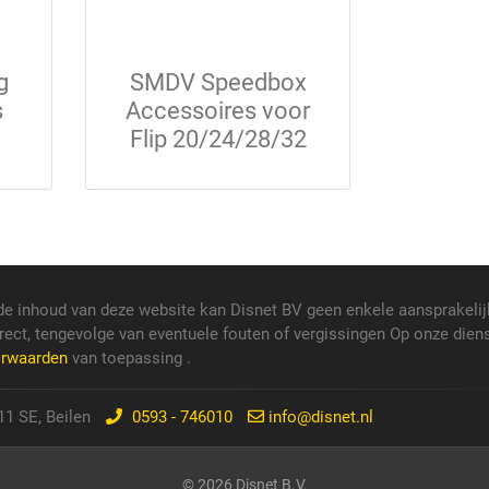
g
SMDV Speedbox
s
Accessoires voor
Flip 20/24/28/32
de inhoud van deze website kan Disnet BV geen enkele aansprakelij
rect, tengevolge van eventuele fouten of vergissingen Op onze dien
orwaarden
van toepassing .
1 SE, Beilen
0593 - 746010
info@disnet.nl
© 2026 Disnet B.V.