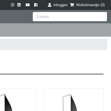
Inloggen
Winkelmandje (
0
)