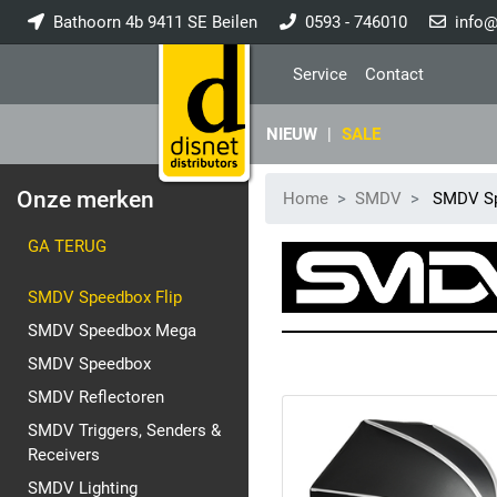
Bathoorn 4b 9411 SE Beilen
0593 - 746010
info@
Service
Contact
NIEUW
|
SALE
Onze merken
Home
SMDV
SMDV Sp
GA TERUG
SMDV Speedbox Flip
SMDV Speedbox Mega
SMDV Speedbox
SMDV Reflectoren
SMDV Triggers, Senders &
Receivers
SMDV Lighting