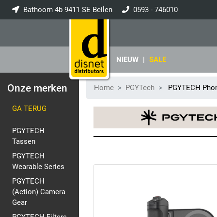
Bathoorn 4b 9411 SE Beilen
0593 - 746010
info@disnet.nl
NIEUW
|
SALE
Onze merken
Home
PGYTech
PGYTECH Phon
GA TERUG
PGYTECH
Tassen
PGYTECH
Wearable Series
PGYTECH
(Action) Camera
Gear