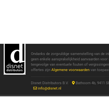
Ondanks de zorgvuldige samenstelling van de i
geen enkele aansprakelijkheid aanvaarden voor s
tengevolge van eventuele fouten of vergissinge
offertes zijn
Algemene voorwaarden
van toepass
Disnet Distributors B.V.
Bathoorn 4b, 9411 SE
info@disnet.nl
© 