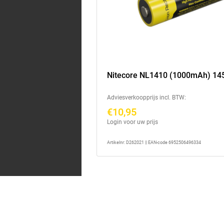
Nitecore NL1410 (1000mAh) 14
Adviesverkoopprijs incl. BTW:
€10,95
Login voor uw prijs
Artikelnr: D262021 || EAN-code 6952506496334