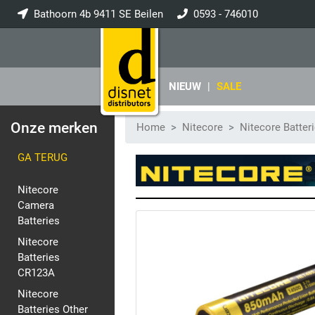
Bathoorn 4b 9411 SE Beilen
0593 - 746010
info@disnet.nl
NIEUW
|
SALE
Onze merken
Home
Nitecore
Nitecore Batter
GA TERUG
Nitecore
Camera
Batteries
Nitecore
Batteries
CR123A
Nitecore
Batteries Other