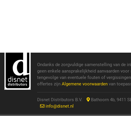
Ondanks de zorgvuldige samenstelling van de i
geen enkele aansprakelijkheid aanvaarden voor s
tengevolge van eventuele fouten of vergissinge
offertes zijn
Algemene voorwaarden
van toepass
Disnet Distributors B.V.
Bathoorn 4b, 9411 SE
info@disnet.nl
© 