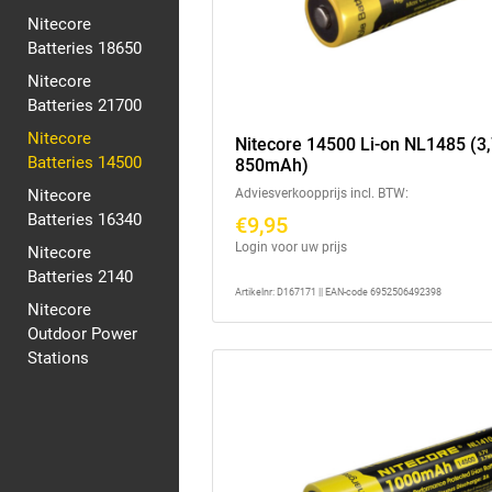
Nitecore
Batteries 18650
Nitecore
Batteries 21700
Nitecore
Nitecore 14500 Li-on NL1485 (3,
Batteries 14500
850mAh)
Nitecore
Adviesverkoopprijs incl. BTW:
Batteries 16340
€9,95
Login voor uw prijs
Nitecore
Batteries 2140
Artikelnr: D167171 || EAN-code 6952506492398
Nitecore
Outdoor Power
Stations