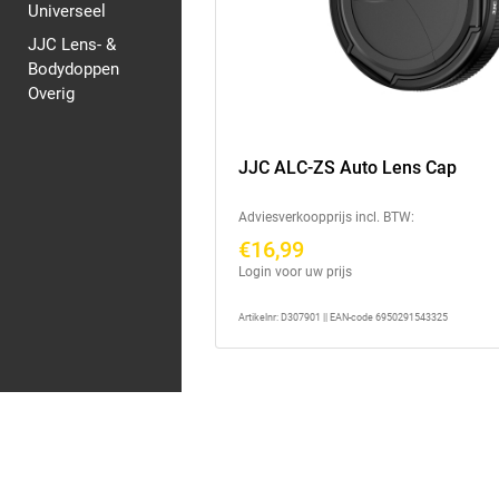
Universeel
JJC Lens- &
Bodydoppen
Overig
JJC ALC-ZS Auto Lens Cap
Adviesverkoopprijs incl. BTW:
€16,99
Login voor uw prijs
Artikelnr: D307901 || EAN-code 6950291543325