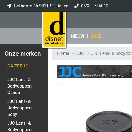
Bathoorn 4b 9411 SE Beilen
0593 - 746010
info@disnet.nl
NIEUW
|
SALE
Onze merken
Home
JJC
JJC Lens- & Bodydo
GA TERUG
JJC Lens- &
Bodydoppen
Canon
JJC Lens- &
Bodydoppen
Sony
JJC Lens- &
Bodydoppen