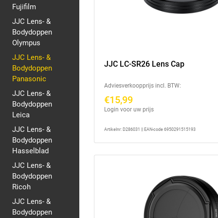
Fujifilm
JJC Lens- &
Bodydoppen
Olympus
JJC Lens- &
JJC LC-SR26 Lens Cap
Bodydoppen
Panasonic
Adviesverkoopprijs incl. BTW:
JJC Lens- &
€15,99
Bodydoppen
Login voor uw prijs
Leica
JJC Lens- &
Artikelnr: D286031 || EAN-code 6950291515193
Bodydoppen
Hasselblad
JJC Lens- &
Bodydoppen
Ricoh
JJC Lens- &
Bodydoppen