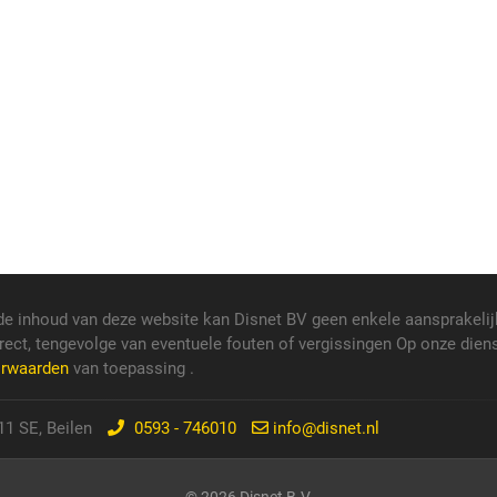
de inhoud van deze website kan Disnet BV geen enkele aansprakelij
rect, tengevolge van eventuele fouten of vergissingen Op onze dien
orwaarden
van toepassing .
1 SE, Beilen
0593 - 746010
info@disnet.nl