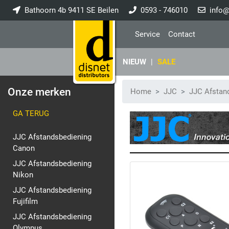
Bathoorn 4b 9411 SE Beilen
0593 - 746010
info@
Service
Contact
NIEUW
|
SALE
Onze merken
Home
JJC
JJC Afstan
GA TERUG
JJC Afstandsbediening
Canon
JJC Afstandsbediening
Nikon
JJC Afstandsbediening
Fujifilm
JJC Afstandsbediening
Olympus