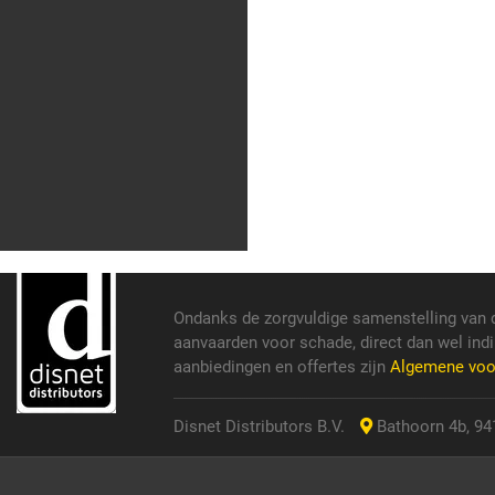
Ondanks de zorgvuldige samenstelling van 
aanvaarden voor schade, direct dan wel indi
aanbiedingen en offertes zijn
Algemene vo
Disnet Distributors B.V.
Bathoorn 4b, 941