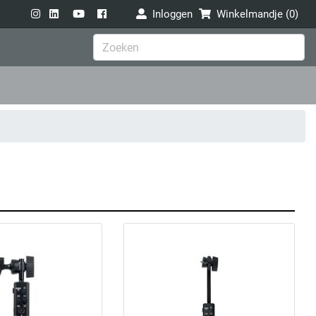
Inloggen
Winkelmandje (
0
)