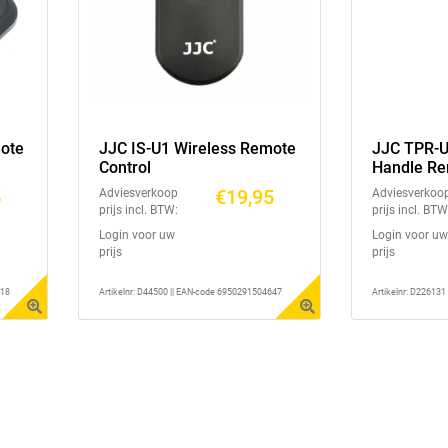
mote
JJC IS-U1 Wireless Remote
JJC TPR-U
Control
Handle Re
5
€19,95
Adviesverkoop
Adviesverkoo
prijs incl. BTW:
prijs incl. BTW
Login voor uw
Login voor uw
prijs
prijs
718
Artikelnr: D44500 || EAN-code 6950291504647
Artikelnr: D22613