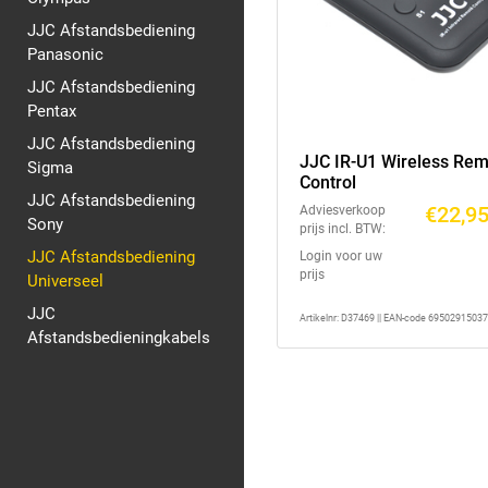
JJC Afstandsbediening
Panasonic
JJC Afstandsbediening
Pentax
JJC Afstandsbediening
JJC IR-U1 Wireless Re
Sigma
Control
JJC Afstandsbediening
€22,9
Adviesverkoop
Sony
prijs incl. BTW:
JJC Afstandsbediening
Login voor uw
prijs
Universeel
JJC
Artikelnr: D37469 || EAN-code 6950291503
Afstandsbedieningkabels