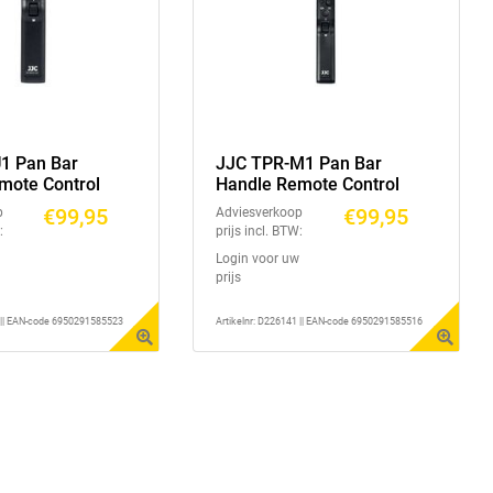
1 Pan Bar
JJC TPR-M1 Pan Bar
mote Control
Handle Remote Control
€99,95
€99,95
p
Adviesverkoop
:
prijs incl. BTW:
Login voor uw
prijs
1 || EAN-code 6950291585523
Artikelnr: D226141 || EAN-code 6950291585516