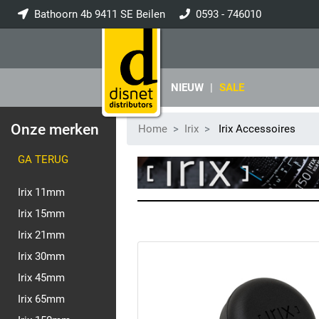
Bathoorn 4b 9411 SE Beilen
0593 - 746010
info@disnet.nl
NIEUW
|
SALE
Onze merken
Home
Irix
Irix Accessoires
GA TERUG
Irix 11mm
Irix 15mm
Irix 21mm
Irix 30mm
Irix 45mm
Irix 65mm