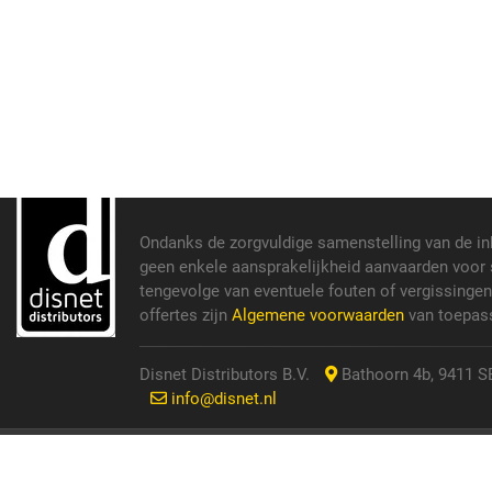
Ondanks de zorgvuldige samenstelling van de i
geen enkele aansprakelijkheid aanvaarden voor s
tengevolge van eventuele fouten of vergissinge
offertes zijn
Algemene voorwaarden
van toepass
Disnet Distributors B.V.
Bathoorn 4b, 9411 SE
info@disnet.nl
© 