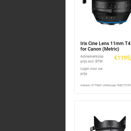
Irix Cine Lens 11mm T4
for Canon (Metric)
€1195,
Adviesverkoop
prijs incl. BTW:
Login voor uw
prijs
Artikelnr: D173041 || EAN-code 764017219