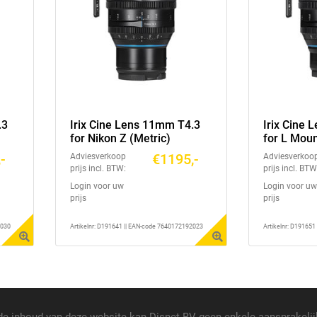
.3
Irix Cine Lens 11mm T4.3
Irix Cine
for Nikon Z (Metric)
for L Moun
-
€1195,-
Adviesverkoop
Adviesverkoo
prijs incl. BTW:
prijs incl. BTW
Login voor uw
Login voor uw
prijs
prijs
2030
Artikelnr: D191641 || EAN-code 7640172192023
Artikelnr: D19165