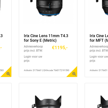
.3
Irix Cine Lens 11mm T4.3
Irix Cine
for Sony E (Metric)
for MFT (M
-
€1195,-
Adviesverkoop
Adviesverkoo
prijs incl. BTW:
prijs incl. BTW
Login voor uw
Login voor uw
prijs
prijs
1583
Artikelnr: D176441 || EAN-code 7640172191590
Artikelnr: D17645