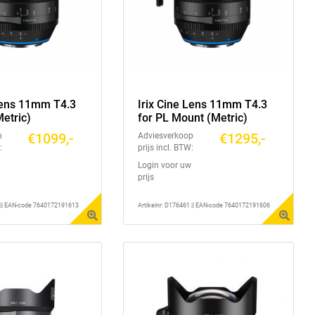
 Lens 11mm T4.3
Irix Cine Lens 11mm T4.3
etric)
for PL Mount (Metric)
€1099,-
€1295,-
p
Adviesverkoop
:
prijs incl. BTW:
Login voor uw
prijs
1 || EAN-code 7640172191613
Artikelnr: D176461 || EAN-code 7640172191606