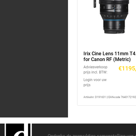
Irix Cine Lens 11mm T4
for Canon RF (Metric)
€1195,
Adviesverkoop
prijs incl. BTW:
Login voor uw
prijs
Artikelnr: D191631 || EAN-code 764017219