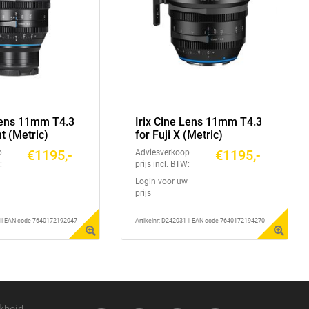
 Lens 11mm T4.3
Irix Cine Lens 11mm T4.3
t (Metric)
for Fuji X (Metric)
€1195,-
€1195,-
p
Adviesverkoop
:
prijs incl. BTW:
Login voor uw
prijs
1 || EAN-code 7640172192047
Artikelnr: D242031 || EAN-code 7640172194270