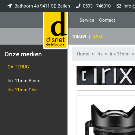
Bathoorn 4b 9411 SE Beilen
0593 - 746010
info@
Service
Contact
NIEUW
|
SALE
Onze merken
Home
Irix
Irix 11mm
GA TERUG
Irix 11mm Photo
Irix 11mm Cine