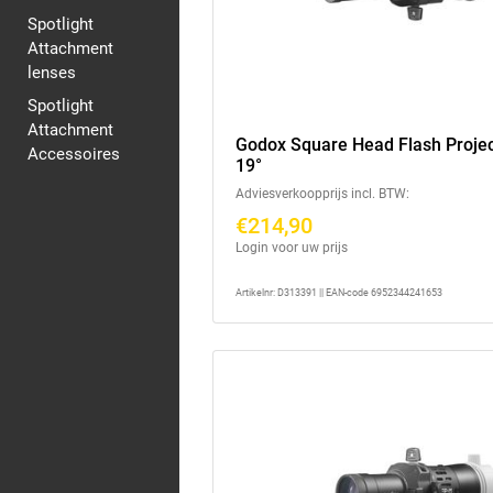
Spotlight
Attachment
lenses
Spotlight
Attachment
Godox Square Head Flash Proje
Accessoires
19°
Adviesverkoopprijs incl. BTW:
€214,90
Login voor uw prijs
Artikelnr: D313391 || EAN-code 6952344241653