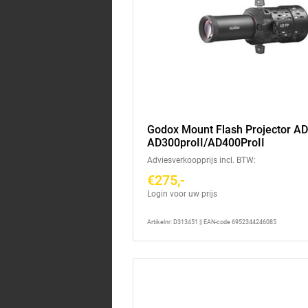
Godox Mount Flash Projector AD
AD300proII/AD400ProII
Adviesverkoopprijs incl. BTW:
€275,-
Login voor uw prijs
Artikelnr: D313451 || EAN-code 6952344246085