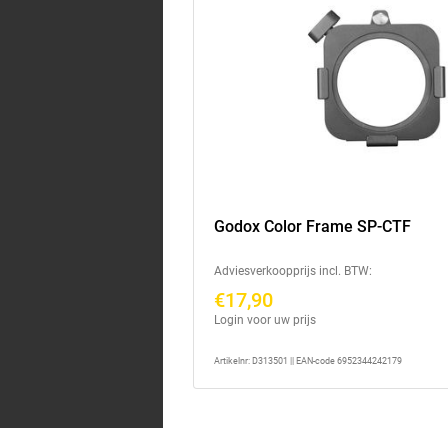
Godox Color Frame SP-CTF
Adviesverkoopprijs incl. BTW:
€17,90
Login voor uw prijs
Artikelnr: D313501 || EAN-code 6952344242179