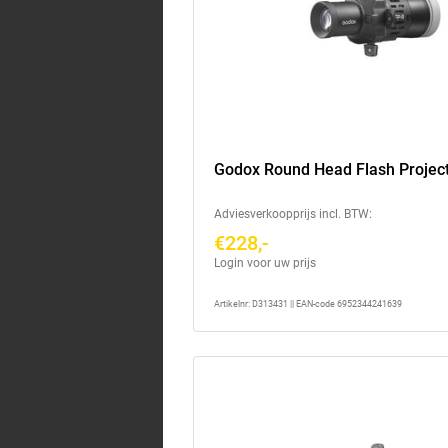
Godox Round Head Flash Project
Adviesverkoopprijs incl. BTW:
€228,-
Login voor uw prijs
Artikelnr: D313431 || EAN-code 6952344241639