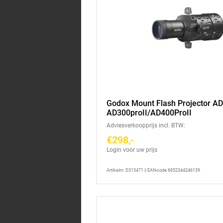
Godox Mount Flash Projector AD
AD300proII/AD400ProII
Adviesverkoopprijs incl. BTW:
€298,-
Login voor uw prijs
Artikelnr: D313471 || EAN-code 6952344246139