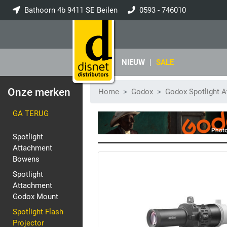
Bathoorn 4b 9411 SE Beilen
0593 - 746010
info@disnet.nl
NIEUW
|
SALE
Onze merken
Home
Godox
Godox Spotlight 
GA TERUG
Spotlight
Attachment
Bowens
Spotlight
Attachment
Godox Mount
Spotlight Flash
Projector