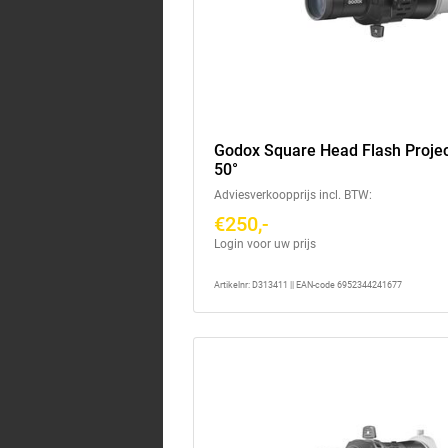
Godox Square Head Flash Proje
50°
Adviesverkoopprijs incl. BTW:
€250,-
Login voor uw prijs
Artikelnr: D313411 || EAN-code 6952344241677