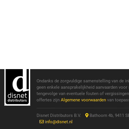
Ondanks de zorgvuldige samenstelling van de i
geen enkele aansprakelijkheid aanvaarden voor s
tengevolge van eventuele fouten of vergissinge
offertes zijn
Algemene voorwaarden
van toepass
Disnet Distributors B.V.
Bathoorn 4b, 9411 SE
info@disnet.nl