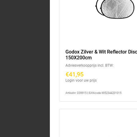
Godox Zilver & Wit Reflector Disc
150X200cm
Adviesverkoopprijs incl. BTW:
€41,95
Login voor uw prijs
Artikelnr: D39915 || EAN-code 6952344201015