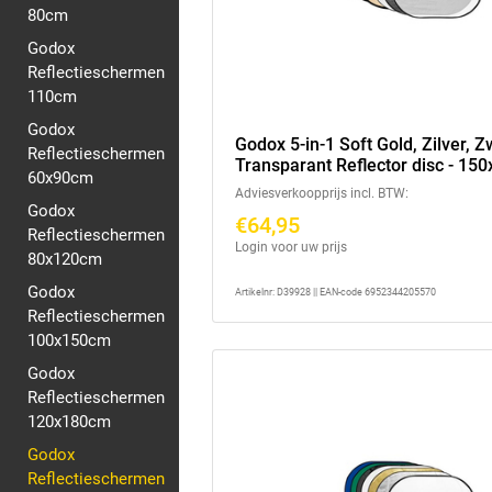
80cm
Godox
Reflectieschermen
110cm
Godox
Godox 5-in-1 Soft Gold, Zilver, Zw
Reflectieschermen
Transparant Reflector disc - 1
60x90cm
Adviesverkoopprijs incl. BTW:
Godox
€64,95
Reflectieschermen
Login voor uw prijs
80x120cm
Godox
Artikelnr: D39928 || EAN-code 6952344205570
Reflectieschermen
100x150cm
Godox
Reflectieschermen
120x180cm
Godox
Reflectieschermen