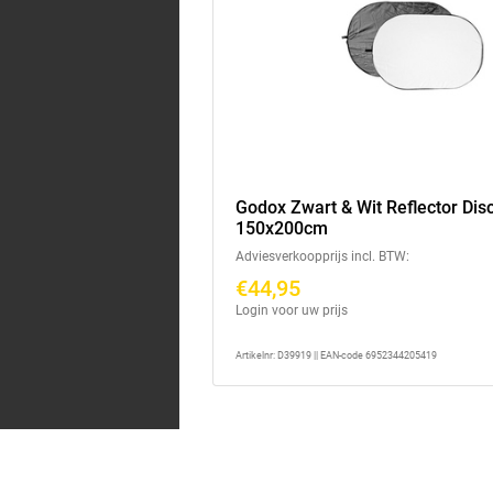
Godox Zwart & Wit Reflector Disc
150x200cm
Adviesverkoopprijs incl. BTW:
€44,95
Login voor uw prijs
Artikelnr: D39919 || EAN-code 6952344205419