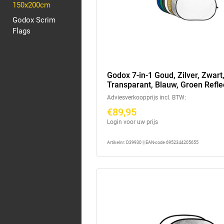
150x200cm
Godox Scrim
Flags
Godox 7-in-1 Goud, Zilver, Zwart,
Transparant, Blauw, Groen Reflec
150X200cm
Adviesverkoopprijs incl. BTW:
€89,95
Login voor uw prijs
Artikelnr: D39930 || EAN-code 6952344205655