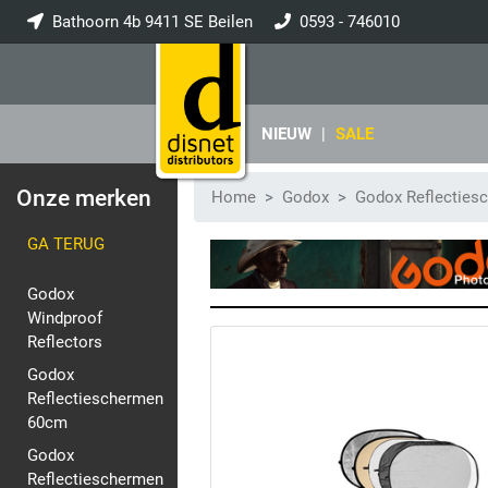
Bathoorn 4b 9411 SE Beilen
0593 - 746010
info@disnet.nl
NIEUW
|
SALE
Onze merken
Home
Godox
Godox Reflecties
GA TERUG
Godox
Windproof
Reflectors
Godox
Reflectieschermen
60cm
Godox
Reflectieschermen