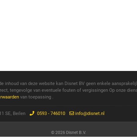
de inhoud van deze website kan Disnet BV geen enkele aansprakelij
rect, tengevolge van eventuele fouten of vergissingen Op onze dien
orwaarden
van toepassing .
1 SE, Beilen
0593 - 746010
info@disnet.nl
© 2026 Disnet B.V.