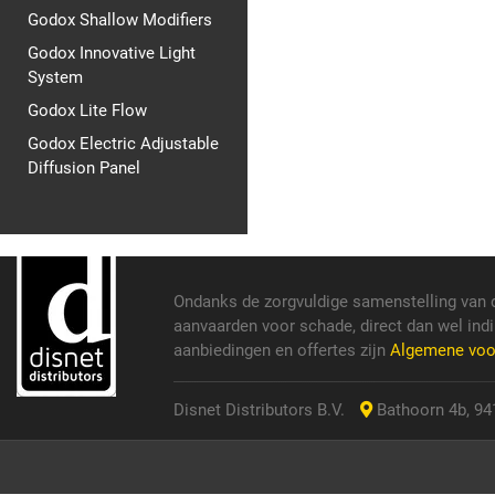
Godox Shallow Modifiers
Godox Innovative Light
System
Godox Lite Flow
Godox Electric Adjustable
Diffusion Panel
Ondanks de zorgvuldige samenstelling van 
aanvaarden voor schade, direct dan wel indi
aanbiedingen en offertes zijn
Algemene vo
Disnet Distributors B.V.
Bathoorn 4b, 941