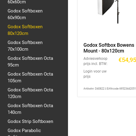
60x60cm
Godox Softboxen
60x90cm
Godox Softboxen
80x120cm
Godox Softboxen
Godox Softbox Bowens
70x100cm
Mount - 80x120cm
Godox Softboxen Octa
€54,9
Adviesverkoop
prijs incl. BTW:
95cm
Login voor uw
Godox Softboxen Octa
prijs
105cm
Godox Softboxen Octa
Artikelnr: D40822 || EAN-code 6952344205
120cm
Godox Softboxen Octa
140cm
Godox Strip Softboxen
Godox Parabolic