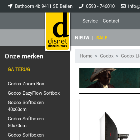
Bathoorn 4b 9411 SE Beilen
0593 - 746010
info@
Service
Contact
NIEUW
|
SALE
Onze merken
Home
Godox
Godox Li
GA TERUG
Godox Zoom Box
Godox EazyFlow Softbox
Godox Softboxen
40x60cm
Godox Softboxen
50x70cm
Godox Softboxen