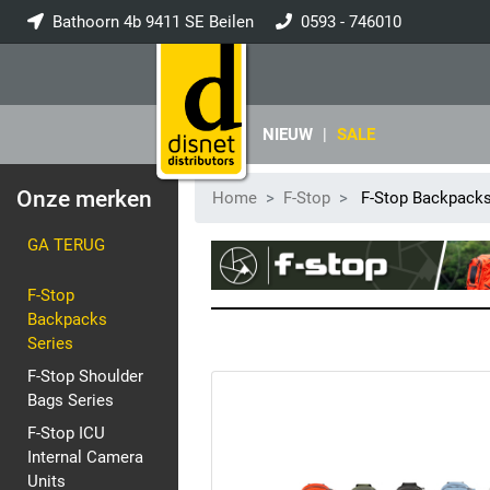
Bathoorn 4b 9411 SE Beilen
0593 - 746010
info@disnet.nl
NIEUW
|
SALE
Onze merken
Home
F-Stop
F-Stop Backpacks
GA TERUG
F-Stop
Backpacks
Series
F-Stop Shoulder
Bags Series
F-Stop ICU
Internal Camera
Units