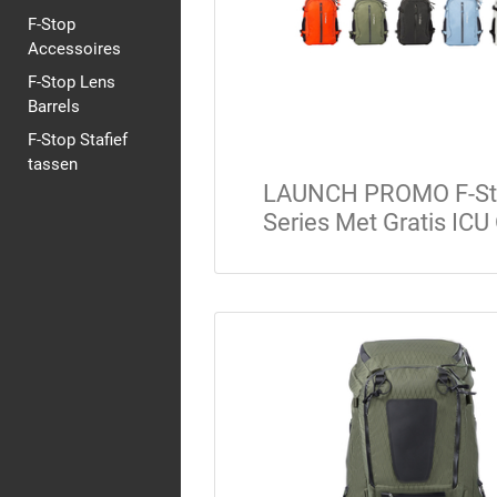
F-Stop
Accessoires
F-Stop Lens
Barrels
F-Stop Stafief
tassen
LAUNCH PROMO F-St
Series Met Gratis IC