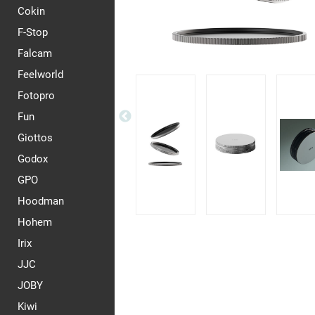
Cokin
F-Stop
Falcam
Feelworld
Fotopro
Fun
Giottos
Godox
GPO
Hoodman
Hohem
Irix
JJC
JOBY
Kiwi