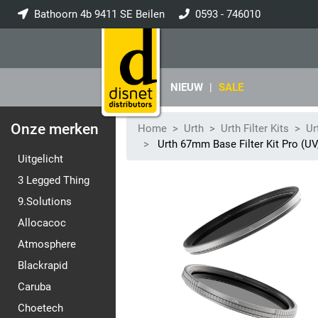
Bathoorn 4b 9411 SE Beilen
0593 - 746010
info@disnet.nl
NIEUW
|
SALE
Onze merken
Home
Urth
Urth Filter Kits
Ur
Urth 67mm Base Filter Kit Pro (UV
Uitgelicht
3 Legged Thing
9.Solutions
Allocacoc
Atmosphere
Blackrapid
Caruba
Choetech