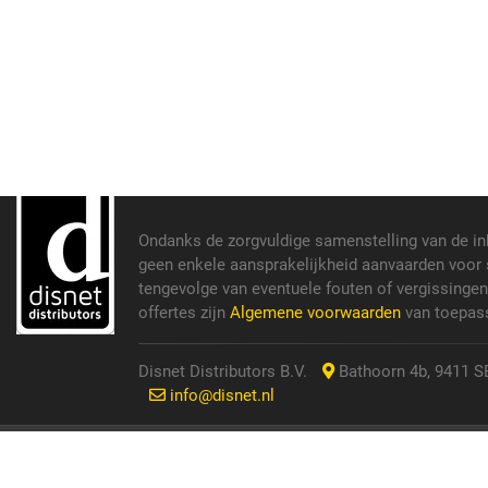
Ondanks de zorgvuldige samenstelling van de i
geen enkele aansprakelijkheid aanvaarden voor s
tengevolge van eventuele fouten of vergissinge
offertes zijn
Algemene voorwaarden
van toepass
Disnet Distributors B.V.
Bathoorn 4b, 9411 SE
info@disnet.nl
© 