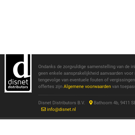
Ondanks de zorgvuldige samenstelling van de i
geen enkele aansprakelijkheid aanvaarden voor s
tengevolge van eventuele fouten of vergissinge
offertes zijn
Algemene voorwaarden
van toepass
Disnet Distributors B.V.
Bathoorn 4b, 9411 SE
info@disnet.nl
© 