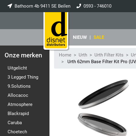
Bathoorn 4b 9411 SE Beilen
0593 - 746010
info@disnet.nl
NIEUW
|
SALE
Onze merken
Home
Urth
Urth Filter Kits
Ur
Urth 62mm Base Filter Kit Pro (UV
Uitgelicht
3 Legged Thing
9.Solutions
Allocacoc
Atmosphere
Blackrapid
Caruba
Choetech