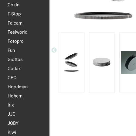
Cokin
F-Stop
Falcam
Feelworld
Fotopro
Fun
Giottos
Godox
GPO
Hoodman
Hohem
Irix
JJC
JOBY
Kiwi