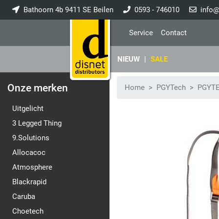
Bathoorn 4b 9411 SE Beilen
0593 - 746010
info@
Service
Contact
NIEUW
|
SALE
Onze merken
Home
PGYTech
PGYTE
Uitgelicht
3 Legged Thing
9.Solutions
Allocacoc
Atmosphere
Blackrapid
Caruba
Choetech