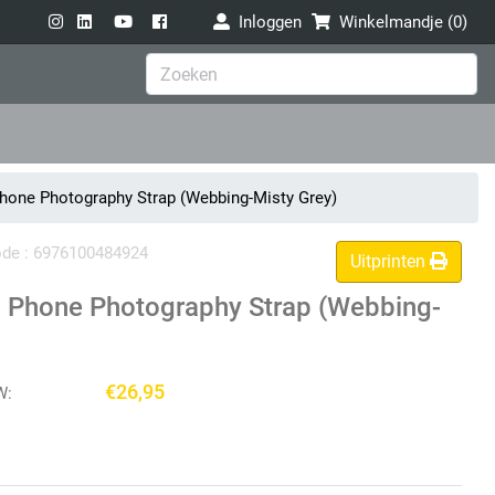
Inloggen
Winkelmandje (
0
)
ne Photography Strap (Webbing-Misty Grey)
code : 6976100484924
Uitprinten
Phone Photography Strap (Webbing-
€26,95
W: