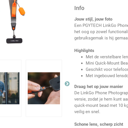
Info
Jouw stijl, jouw foto
Een PGYTECH LinkGo Phone 
het oog op zowel functional
gebruiksgemak is hij gemaakt
Highlights
Met de verstelbare le
Mini Quick-Mount Bea
Geschikt voor telefo
Met ingebouwd lensd
Draag het op jouw manier
De LinkGo Phone Photograph
versie, zodat je hem kunt a
quick-mount bead met 10 kg d
veilig en snel.
Schone lens, scherp zicht