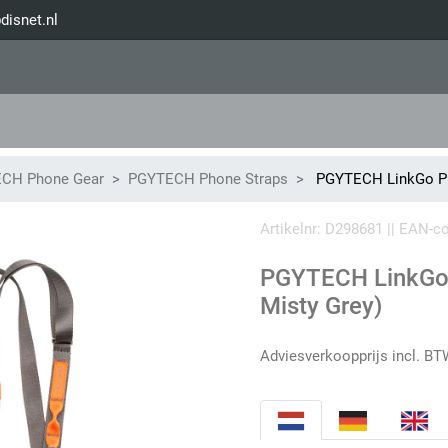
disnet.nl
CH Phone Gear
PGYTECH Phone Straps
PGYTECH LinkGo Pho
Artikelnr: D298681 || EAN-
PGYTECH LinkGo 
Misty Grey)
Adviesverkoopprijs incl. BT