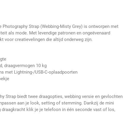
Photography Strap (Webbing-Misty Grey) is ontworpen met
iteit als mode. Met levendige patronen en ongeëvenaard
 voor creatievelingen die altijd onderweg zijn.
ngte
d, draagvermogen 10 kg
ons met Lightning-/USB-C-oplaadpoorten
oekje
y Strap biedt twee draagopties, webbing versie en gevlochten
anpassen aan je look, setting of stemming. Dankzij de mini
raagkracht klik je je telefoon in één seconde vast of los,