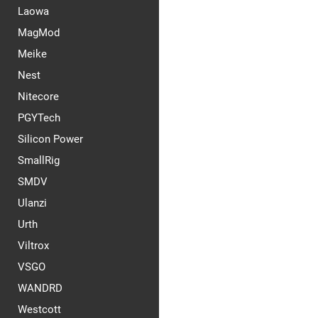
Laowa
MagMod
Meike
Nest
Nitecore
PGYTech
Silicon Power
SmallRig
SMDV
Ulanzi
Urth
Viltrox
VSGO
WANDRD
Westcott