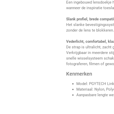
Een ingebouwd lensdoekje hel
wanneer de inspiratie toesla
Slank profiel, brede compatib
Het slanke bevestigingssyst
zonder de lens te blokkeren. J
Vederlicht, comfortabel, kla
De strap is ultralicht, zach
Verkrijgbaar in meerdere sti
snelle wisselsysteem schakel
fotograferen, filmen of gew
Kenmerken
Model: PGYTECH LinkG
Materiaal: Nylon, Poly
Aanpasbare lengte we