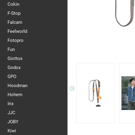
Cokin
F-Stop
Falcam
Feelworld
Fotopro
Fun
Giottos
Godox
GPO
Hoodman
Hohem
Irix
JJC
JOBY
Kiwi