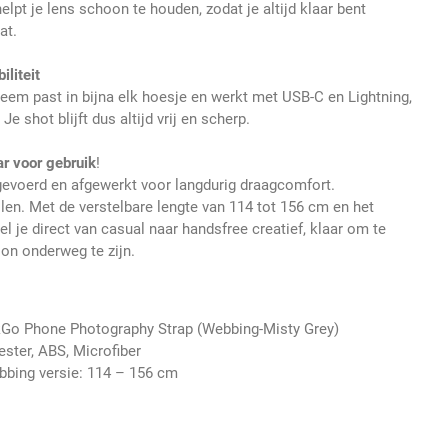
pt je lens schoon te houden, zodat je altijd klaar bent
at.
iliteit
eem past in bijna elk hoesje en werkt met USB-C en Lightning,
e shot blijft dus altijd vrij en scherp.
ar voor gebruik
!
t gevoerd en afgewerkt voor langdurig draagcomfort.
jlen. Met de verstelbare lengte van 114 tot 156 cm en het
 je direct van casual naar handsfree creatief, klaar om te
oon onderweg te zijn.
o Phone Photography Strap (Webbing-Misty Grey)
ester, ABS, Microfiber
bbing versie: 114 – 156 cm