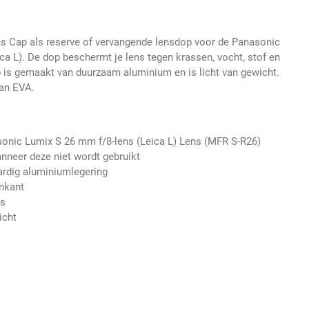
s Cap als reserve of vervangende lensdop voor de Panasonic
a L). De dop beschermt je lens tegen krassen, vocht, stof en
 is gemaakt van duurzaam aluminium en is licht van gewicht.
van EVA.
onic Lumix S 26 mm f/8-lens (Leica L) Lens (MFR S-R26)
neer deze niet wordt gebruikt
rdig aluminiumlegering
nkant
ns
icht