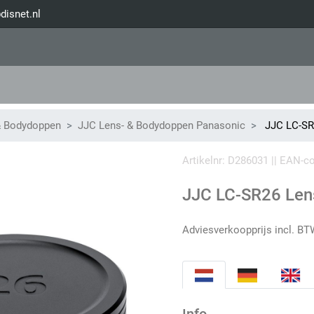
disnet.nl
& Bodydoppen
JJC Lens- & Bodydoppen Panasonic
JJC LC-SR
Artikelnr: D286031 || EAN-
JJC LC-SR26 Len
Adviesverkoopprijs incl. BT