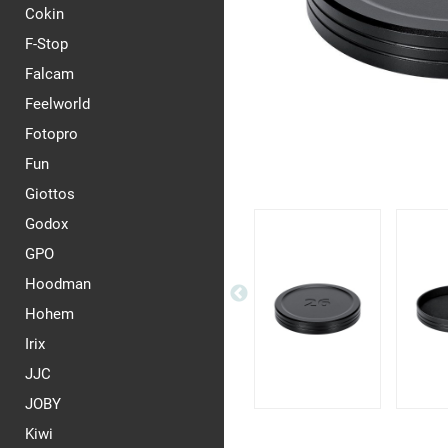
Cokin
F-Stop
Falcam
Feelworld
Fotopro
Fun
Giottos
Godox
GPO
Hoodman
Hohem
Irix
JJC
JOBY
Kiwi