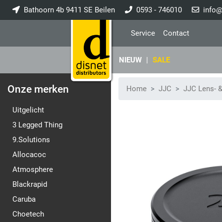
Bathoorn 4b 9411 SE Beilen
0593 - 746010
info@
Service
Contact
NIEUW
|
SALE
Onze merken
Home
JJC
JJC Lens- 
Uitgelicht
3 Legged Thing
9.Solutions
Allocacoc
Atmosphere
Blackrapid
Caruba
Choetech