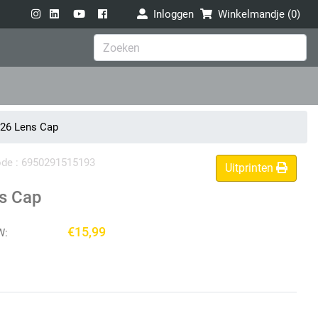
Inloggen
Winkelmandje (
0
)
26 Lens Cap
code : 6950291515193
Uitprinten
s Cap
€15,99
W: