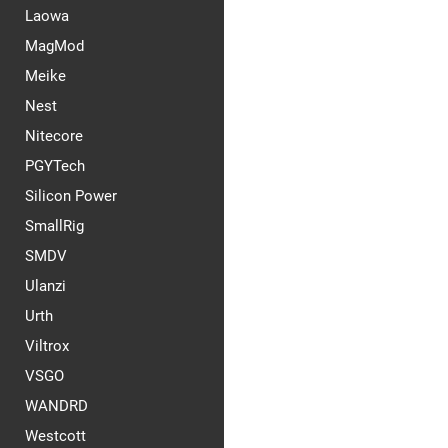
Laowa
MagMod
Meike
Nest
Nitecore
PGYTech
Silicon Power
SmallRig
SMDV
Ulanzi
Urth
Viltrox
VSGO
WANDRD
Westcott