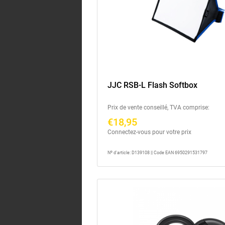
JJC RSB-L Flash Softbox
Prix de vente conseillé, TVA comprise:
€18,95
Connectez-vous pour votre prix
Nº d'article: D139108 || Code EAN 6950291531797