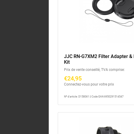
JJC RN-G7XM2 Filter Adapter &
Kit
Prix de vente conseillé, TVA comprise:
€24,95
Connectez-vous pour votre prix
Nº d'article: D158061 || Code EAN 6950291514547