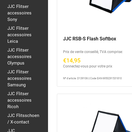
JJC Flitser
accessoires
Sony
JJC Flitser
accessoires
JJC RSB-S Flash Softbox
Leica
JJC Flitser
Prix de vente conseillé, TVA comprise:
accessoires
€14,95
Olympus
Connectez-vous pour votre prix
JJC Flitser
accessoires
Nº d'article: D139106 || Code EAN 6950291531810
Samsung
JJC Flitser
accessoires
Ricoh
JJC Flitsschoen
/ X-contact
JJC