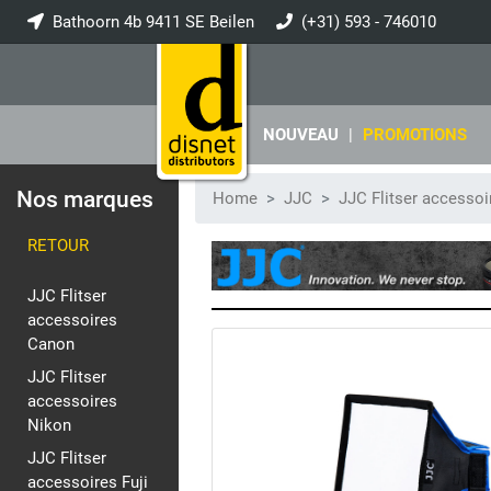
Bathoorn 4b 9411 SE Beilen
(+31) 593 - 746010
info@disnet.nl
NOUVEAU
|
PROMOTIONS
Nos marques
Home
JJC
JJC Flitser accessoi
RETOUR
JJC Flitser
accessoires
Canon
JJC Flitser
accessoires
Nikon
JJC Flitser
accessoires Fuji