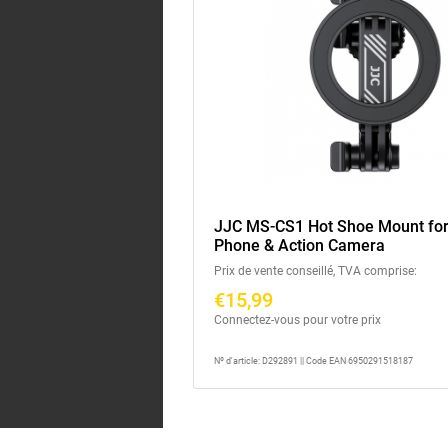
JJC MS-CS1 Hot Shoe Mount for
Phone & Action Camera
Prix de vente conseillé, TVA comprise:
€15,99
Connectez-vous pour votre prix
Nº d'article: D292891 || Code EAN 6950291518187