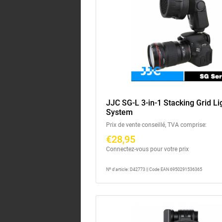
JJC SG-L 3-in-1 Stacking Grid Li
System
Prix de vente conseillé, TVA comprise:
€28,95
Connectez-vous pour votre prix
Nº d'article: D42773 || Code EAN 6950291536365