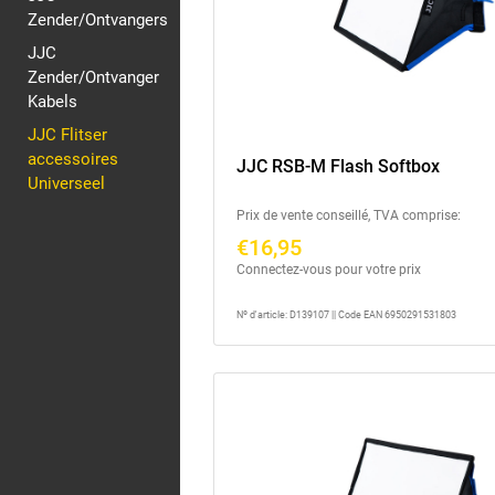
Zender/Ontvangers
JJC
Zender/Ontvanger
Kabels
JJC Flitser
accessoires
JJC RSB-M Flash Softbox
Universeel
Prix de vente conseillé, TVA comprise:
€16,95
Connectez-vous pour votre prix
Nº d'article: D139107 || Code EAN 6950291531803