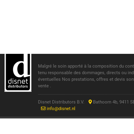
Malgré le soin apporté à la composition du cont
tenu responsable des dommages, directs ou indir
éventuelles Nos prestations, offres et devis so
vente .
Disnet Distributors B.V.
Bathoorn 4b, 9411 SE
info@disnet.nl
© 