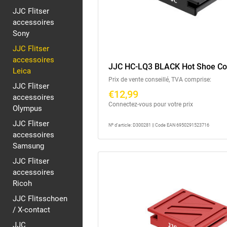
JJC Flitser
accessoires
Sony
JJC Flitser
accessoires
JJC HC-LQ3 BLACK Hot Shoe Co
Leica
Prix de vente conseillé, TVA comprise:
JJC Flitser
€12,99
accessoires
Connectez-vous pour votre prix
Olympus
JJC Flitser
Nº d'article: D300281 || Code EAN 6950291523716
accessoires
Samsung
JJC Flitser
accessoires
Ricoh
JJC Flitsschoen
/ X-contact
JJC