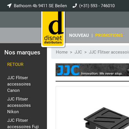
Bathoorn 4b 9411 SE Beilen
(+31) 593 - 746010
info@disnet.nl
NOUVEAU
|
PROMOTIONS
Nos marques
Home
JJC
JJC Flitser accessoi
RETOUR
JJC Flitser
accessoires
Canon
JJC Flitser
accessoires
Nikon
JJC Flitser
accessoires Fuji