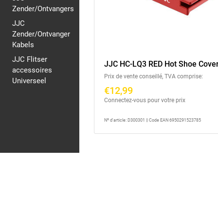
Zender/Ontvangers
JJC
Zender/Ontvanger
Kabels
JJC Flitser
JJC HC-LQ3 RED Hot Shoe Cove
accessoires
Prix de vente conseillé, TVA comprise:
Universeel
€12,99
Connectez-vous pour votre prix
Nº d'article: D300301 || Code EAN 6950291523785