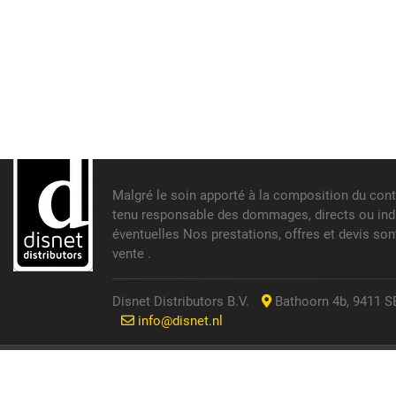
Malgré le soin apporté à la composition du cont
tenu responsable des dommages, directs ou indir
éventuelles Nos prestations, offres et devis so
vente .
Disnet Distributors B.V.
Bathoorn 4b, 9411 SE
info@disnet.nl
© 