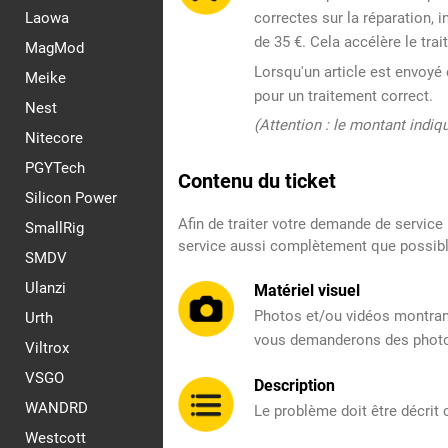
Laowa
correctes sur la réparation,
de 35 €. Cela accélère le tra
MagMod
Lorsqu'un article est envoyé 
Meike
pour un traitement correct.
Nest
(Attention : le montant indiq
Nitecore
PGYTech
Contenu du ticket
Silicon Power
Afin de traiter votre demande de service
SmallRig
service aussi complètement que possible
SMDV
Ulanzi
Matériel visuel
Photos et/ou vidéos montrant
Urth
vous demanderons des photo
Viltrox
VSGO
Description
WANDRD
Le problème doit être décrit
Westcott