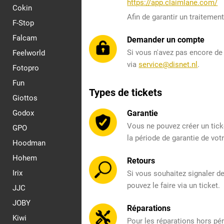
https://app.claimlane.com/
Cokin
Afin de garantir un traitemen
F-Stop
Falcam
Demander un compte
Si vous n'avez pas encore de
Feelworld
via
service@disnet.nl
.
Fotopro
Fun
Types de tickets
Giottos
Godox
Garantie
Vous ne pouvez créer un tic
GPO
la période de garantie de vot
Hoodman
Hohem
Retours
Irix
Si vous souhaitez signaler d
pouvez le faire via un ticket.
JJC
JOBY
Réparations
Kiwi
Pour les réparations hors pér