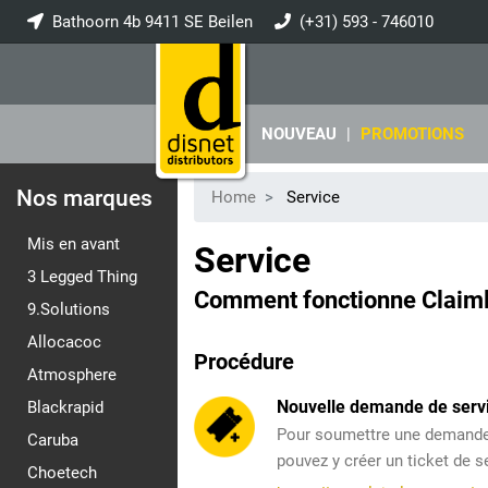
Bathoorn 4b 9411 SE Beilen
(+31) 593 - 746010
info@disnet.nl
NOUVEAU
|
PROMOTIONS
Nos marques
Home
Service
Mis en avant
Service
3 Legged Thing
Comment fonctionne Claim
9.Solutions
Allocacoc
Procédure
Atmosphere
Nouvelle demande de serv
Blackrapid
Pour soumettre une demande 
Caruba
pouvez y créer un ticket de s
Choetech