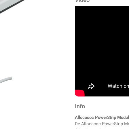
Video
Info
Allocacoc PowerStrip Modul
De Allocacoc PowerStrip Mo