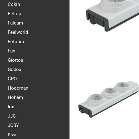
Cokin
F-Stop
Falcam
Feelworld
Fotopro
Fun
Giottos
Godox
GPO
Hoodman
Hohem
Irix
JJC
JOBY
Kiwi