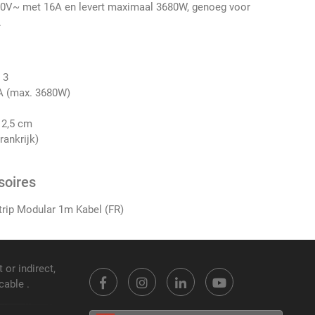
50V~ met 16A en levert maximaal 3680W, genoeg voor
.
 3
A (max. 3680W)
 2,5 cm
rankrijk)
soires
trip Modular 1m Kabel (FR)
 or indirect,
cable .