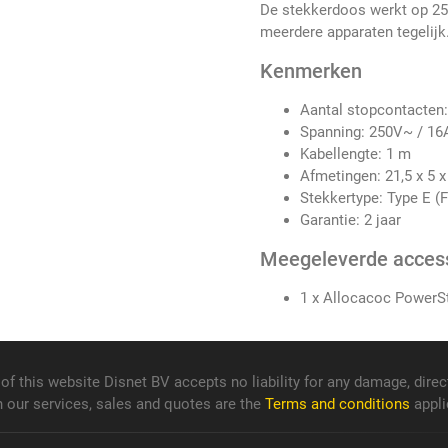
De stekkerdoos werkt op 2
meerdere apparaten tegelijk
Kenmerken
Aantal stopcontacten:
Spanning: 250V~ / 16
Kabellengte: 1 m
Afmetingen: 21,5 x 5 x
Stekkertype: Type E (F
Garantie: 2 jaar
Meegeleverde acces
1 x Allocacoc PowerS
f this website Disnet BV accepts no liability for any damage, direct
n our services, sales and quotes are the
Terms and conditions
appli