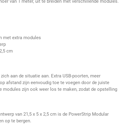
noer van 1 meter, uit te breiden met verschillende modules.
den met extra modules
erp
 2,5 cm
zich aan de situatie aan. Extra USB-poorten, meer
op afstand zijn eenvoudig toe te voegen door de juiste
 modules zijn ook weer los te maken, zodat de opstelling
twerp van 21,5 x 5 x 2,5 cm is de PowerStrip Modular
n op te bergen.