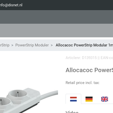
nfo@disnet.nl
rStrip
PowerStrip Moduler
Allocacoc PowerStrip Modular 1m
Articlenr: D139315 || EAN-
Allocacoc PowerS
Retail price incl. tax: