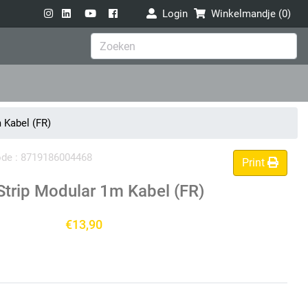
Login
Winkelmandje (
0
)
 Kabel (FR)
code : 8719186004468
Print
trip Modular 1m Kabel (FR)
€13,90