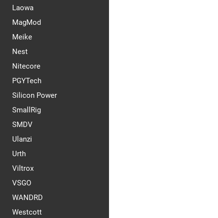
Laowa
MagMod
Meike
Nest
Nitecore
PGYTech
Silicon Power
SmallRig
SMDV
Ulanzi
Urth
Viltrox
VSGO
WANDRD
Westcott