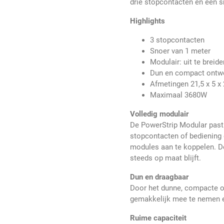
drie stopcontacten en een s
Highlights
3 stopcontacten
Snoer van 1 meter
Modulair: uit te brei
Dun en compact ontw
Afmetingen 21,5 x 5 x
Maximaal 3680W
Volledig modulair
De PowerStrip Modular past 
stopcontacten of bediening 
modules aan te koppelen. De
steeds op maat blijft.
Dun en draagbaar
Door het dunne, compacte on
gemakkelijk mee te nemen e
Ruime capaciteit