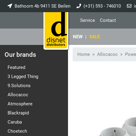
Bathoorn 4b 9411 SE Beilen
(+31) 593 - 746010
i
Service
Contact
NEW
|
SALE
Our brands
Home
Allocacoc
Powe
Featured
3 Legged Thing
9.Solutions
Allocacoc
Atmosphere
Blackrapid
Caruba
Choetech