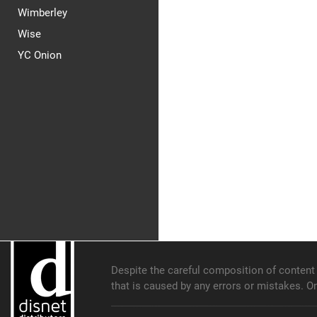
Wimberley
Wise
YC Onion
Despite the careful composition of content o
that is caused by any errors or mistakes. O