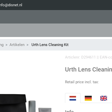
nfo@disnet.nl
ing
Artikelen
Urth Lens Cleaning Kit
Articlenr: D294611 || EAN-
Urth Lens Cleanin
Retail price incl. tax: