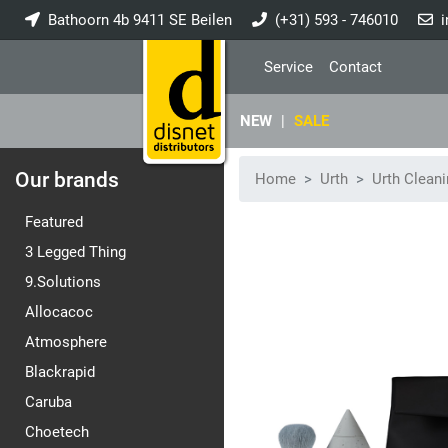
Bathoorn 4b 9411 SE Beilen
(+31) 593 - 746010
i
Service
Contact
NEW
|
SALE
Our brands
Home
Urth
Urth Clean
Featured
3 Legged Thing
9.Solutions
Allocacoc
Atmosphere
Blackrapid
Caruba
Choetech