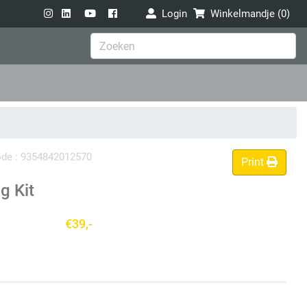
Login
Winkelmandje (
0
)
code : 9354842012570
Print
g Kit
€39,-