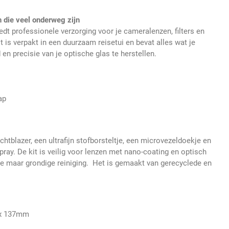
n die veel onderweg zijn
edt professionele verzorging voor je cameralenzen, filters en
t is verpakt in een duurzaam reisetui en bevat alles wat je
en precisie van je optische glas te herstellen.
g
ap
chtblazer, een ultrafijn stofborsteltje, een microvezeldoekje en
pray. De kit is veilig voor lenzen met nano-coating en optisch
te maar grondige reiniging. Het is gemaakt van gerecyclede en
 x 137mm