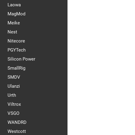
Laowa
MagMod
Meike
Nest
Nitecore
PGYTech
Silicon Power
SmallRig
SMDV
Ulanzi
Urth
Viltrox
VSGO
WANDRD
Westcott