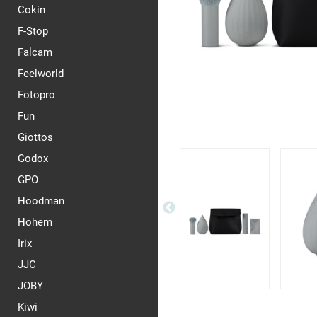
Cokin
F-Stop
Falcam
Feelworld
Fotopro
Fun
Giottos
Godox
GPO
Hoodman
Hohem
Irix
JJC
JOBY
Kiwi