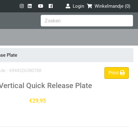
Login
Winkelmandje (
0
)
ase Plate
code : 6944326380788
Print
Vertical Quick Release Plate
€29,95