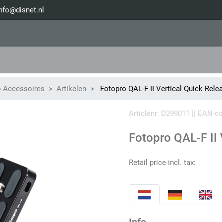
nfo@disnet.nl
o Accessoires
Artikelen
Fotopro QAL-F II Vertical Quick Rele
Articlenr: D299011 || EAN-
Fotopro QAL-F II 
Retail price incl. tax: