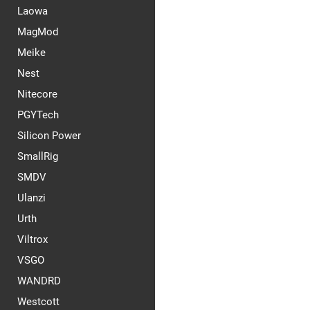
Laowa
MagMod
Meike
Nest
Nitecore
PGYTech
Silicon Power
SmallRig
SMDV
Ulanzi
Urth
Viltrox
VSGO
WANDRD
Westcott