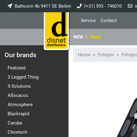
Bathoorn 4b 9411 SE Beilen
(+31) 593 - 746010
i
Service
Contact
NEW
|
SALE
Our brands
Home
Fotopro
Fotopr
Featured
3 Legged Thing
9.Solutions
Allocacoc
Atmosphere
Blackrapid
Caruba
Choetech