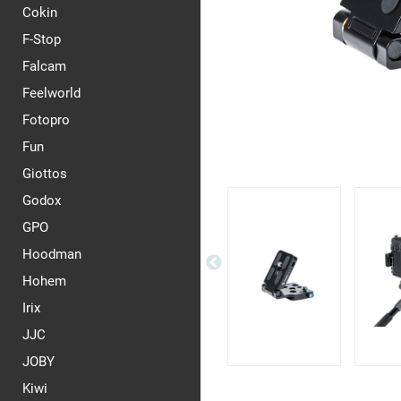
Cokin
F-Stop
Falcam
Feelworld
Fotopro
Fun
Giottos
Godox
GPO
Hoodman
Hohem
Irix
JJC
JOBY
Kiwi