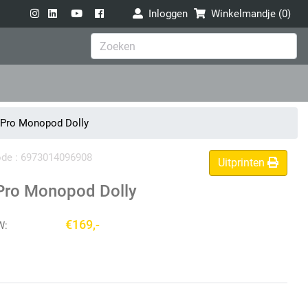
Inloggen
Winkelmandje (
0
)
 Pro Monopod Dolly
code : 6973014096908
Uitprinten
Pro Monopod Dolly
€169,-
W: