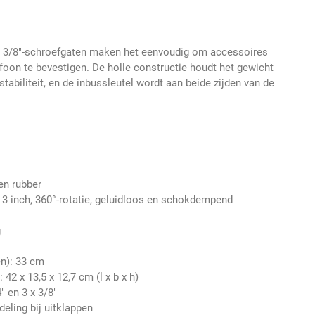
n 3/8"-schroefgaten maken het eenvoudig om accessoires
efoon te bevestigen. De holle constructie houdt het gewicht
stabiliteit, en de inbussleutel wordt aan beide zijden van de
en rubber
 3 inch, 360°-rotatie, geluidloos en schokdempend
g
en): 33 cm
42 x 13,5 x 12,7 cm (l x b x h)
" en 3 x 3/8"
eling bij uitklappen