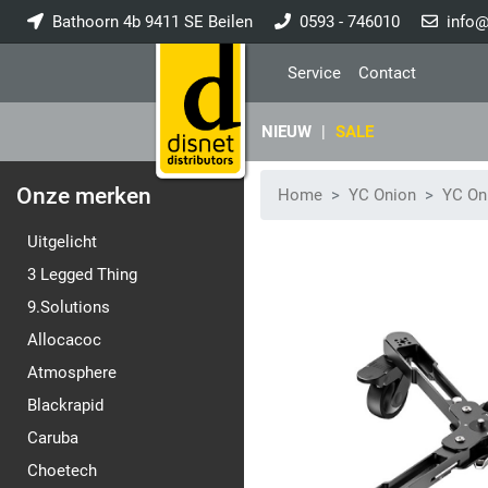
Bathoorn 4b 9411 SE Beilen
0593 - 746010
info@
Service
Contact
NIEUW
|
SALE
Onze merken
Home
YC Onion
YC On
Uitgelicht
3 Legged Thing
9.Solutions
Allocacoc
Atmosphere
Blackrapid
Caruba
Choetech