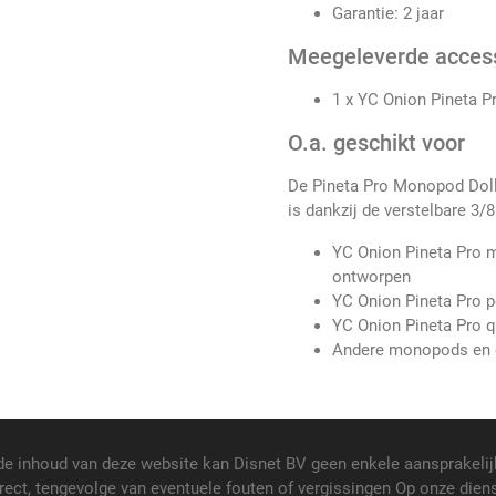
Garantie: 2 jaar
Meegeleverde acces
1 x YC Onion Pineta 
O.a. geschikt voor
De Pineta Pro Monopod Doll
is dankzij de verstelbare 3/8
YC Onion Pineta Pro 
ontworpen
YC Onion Pineta Pro p
YC Onion Pineta Pro q
Andere monopods en e
de inhoud van deze website kan Disnet BV geen enkele aansprakelij
rect, tengevolge van eventuele fouten of vergissingen Op onze dien