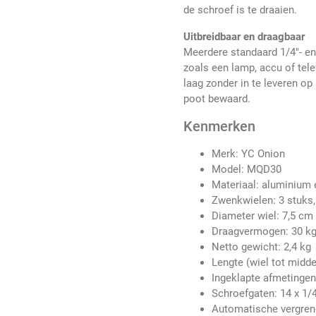
de schroef is te draaien.
Uitbreidbaar en draagbaar
Meerdere standaard 1/4"- e
zoals een lamp, accu of tel
laag zonder in te leveren op 
poot bewaard.
Kenmerken
Merk: YC Onion
Model: MQD30
Materiaal: aluminium 
Zwenkwielen: 3 stuks,
Diameter wiel: 7,5 cm
Draagvermogen: 30 k
Netto gewicht: 2,4 kg
Lengte (wiel tot midd
Ingeklapte afmetingen: 
Schroefgaten: 14 x 1/4
Automatische vergrend