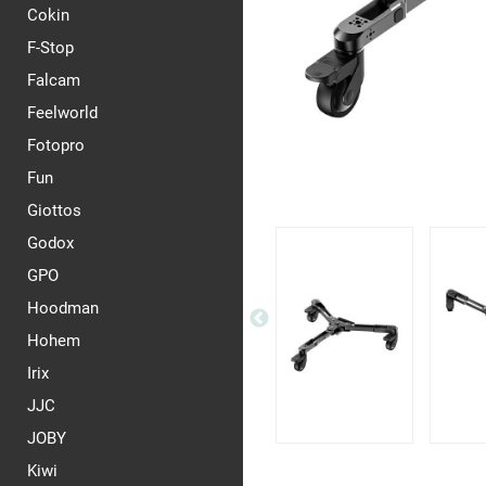
Cokin
F-Stop
Falcam
Feelworld
Fotopro
Fun
Giottos
Godox
GPO
Hoodman
Hohem
Irix
JJC
JOBY
Kiwi