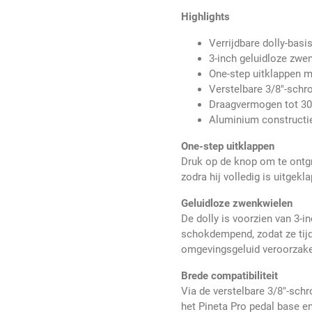
Highlights
Verrijdbare dolly-bas
3-inch geluidloze zwe
One-step uitklappen m
Verstelbare 3/8"-schro
Draagvermogen tot 30
Aluminium constructie
One-step uitklappen
Druk op de knop om te ontgr
zodra hij volledig is uitgekl
Geluidloze zwenkwielen
De dolly is voorzien van 3-i
schokdempend, zodat ze tijd
omgevingsgeluid veroorzak
Brede compatibiliteit
Via de verstelbare 3/8"-sch
het Pineta Pro pedal base en