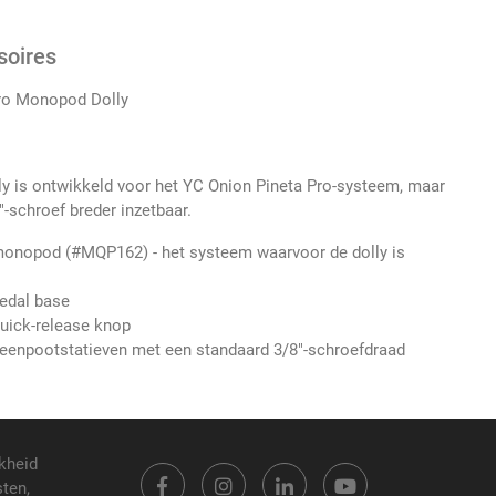
soires
Pro Monopod Dolly
y is ontwikkeld voor het YC Onion Pineta Pro-systeem, maar
"-schroef breder inzetbaar.
monopod (#MQP162) - het systeem waarvoor de dolly is
edal base
uick-release knop
enpootstatieven met een standaard 3/8"-schroefdraad
kheid
sten,