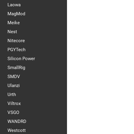
Laowa
MagMod
Meike
Nest
Nitecore
PGYTech
Silicon Power
SmallRig
SMDV
Ulanzi
Urth
Viltrox
VSGO
WANDRD
Westcott