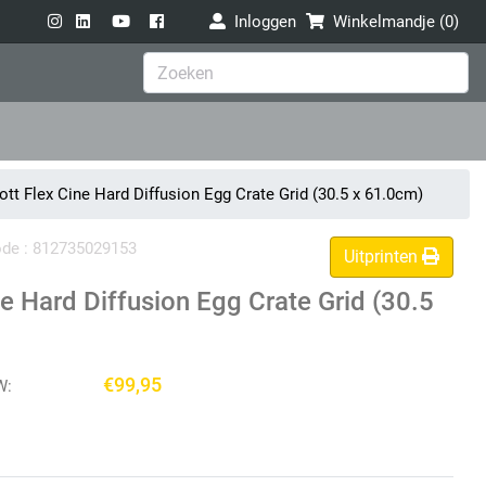
Inloggen
Winkelmandje (
0
)
tt Flex Cine Hard Diffusion Egg Crate Grid (30.5 x 61.0cm)
code : 812735029153
Uitprinten
e Hard Diffusion Egg Crate Grid (30.5
€99,95
W: