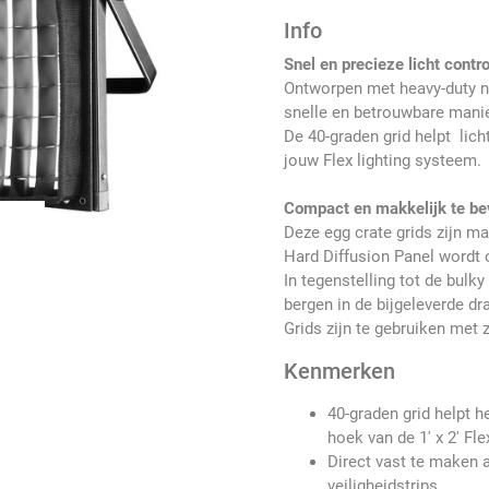
Info
Snel en precieze licht contr
Ontworpen met heavy-duty ny
snelle en betrouwbare manier
De 40-graden grid helpt lich
jouw Flex lighting systeem.
Compact en makkelijk te be
Deze egg crate grids zijn m
Hard Diffusion Panel wordt 
In tegenstelling tot de bulky
bergen in de bijgeleverde d
Grids zijn te gebruiken met 
Kenmerken
40-graden grid helpt h
hoek van de 1' x 2' Fl
Direct vast te maken 
veiligheidstrips