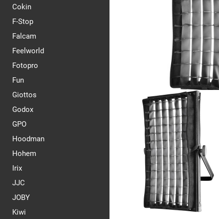
Cokin
F-Stop
Falcam
Feelworld
Fotopro
Fun
Giottos
Godox
GPO
Hoodman
Hohem
Irix
JJC
JOBY
Kiwi