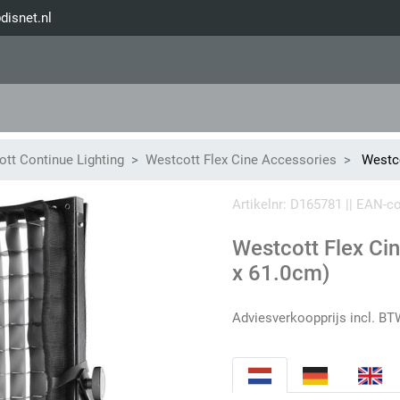
disnet.nl
tt Continue Lighting
Westcott Flex Cine Accessories
Westco
Artikelnr: D165781 || EAN-
Westcott Flex Cin
x 61.0cm)
Adviesverkoopprijs incl. BT