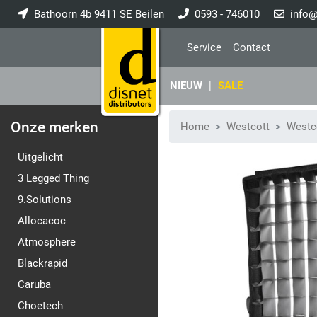
Bathoorn 4b 9411 SE Beilen
0593 - 746010
info@
Service
Contact
NIEUW
|
SALE
Onze merken
Home
Westcott
Westco
Uitgelicht
3 Legged Thing
9.Solutions
Allocacoc
Atmosphere
Blackrapid
Caruba
Choetech