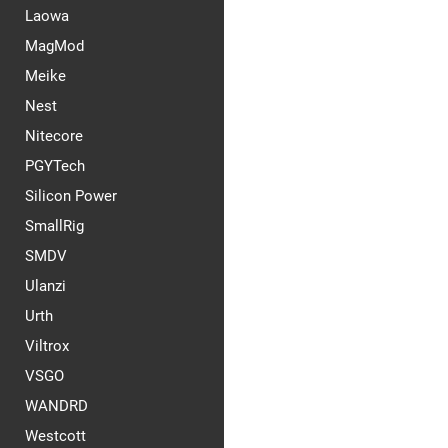
Laowa
MagMod
Meike
Nest
Nitecore
PGYTech
Silicon Power
SmallRig
SMDV
Ulanzi
Urth
Viltrox
VSGO
WANDRD
Westcott