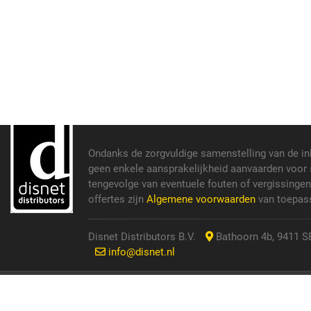
Ondanks de zorgvuldige samenstelling van de i
geen enkele aansprakelijkheid aanvaarden voor s
tengevolge van eventuele fouten of vergissinge
offertes zijn
Algemene voorwaarden
van toepass
Disnet Distributors B.V.
Bathoorn 4b, 9411 SE
info@disnet.nl
© 