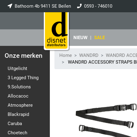
Bathoorn 4b 9411 SE Beilen
0593 - 746010
info@disnet.nl
NIEUW
|
SALE
Onze merken
Home
WANDRD
WANDRD ACCE
WANDRD ACCESSORY STRAPS B
Uitgelicht
3 Legged Thing
9.Solutions
Allocacoc
Atmosphere
Blackrapid
Caruba
Choetech