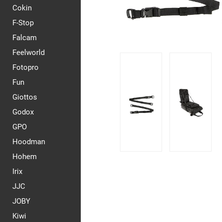
Cokin
F-Stop
Falcam
Feelworld
Fotopro
Fun
Giottos
Godox
GPO
Hoodman
Hohem
Irix
JJC
JOBY
Kiwi