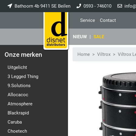
Bathoorn 4b 9411 SE Beilen
0593 - 746010
info@
Service
Contact
NIEUW
|
SALE
Onze merken
Home
Viltrox
Viltrox 
Uitgelicht
3 Legged Thing
9.Solutions
Allocacoc
Atmosphere
Blackrapid
Caruba
Choetech