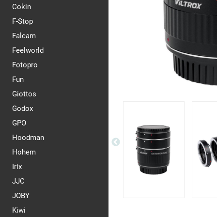
Cokin
F-Stop
Falcam
Feelworld
Fotopro
Fun
Giottos
Godox
GPO
Hoodman
Hohem
Irix
JJC
JOBY
Kiwi