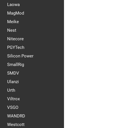
Laowa
MagMod
Meike
Nest
Nitecore
PGYTech
Silicon Power
SmallRig
SMDV
Ulanzi
Urth
Viltrox
VSGO
WANDRD
Westcott