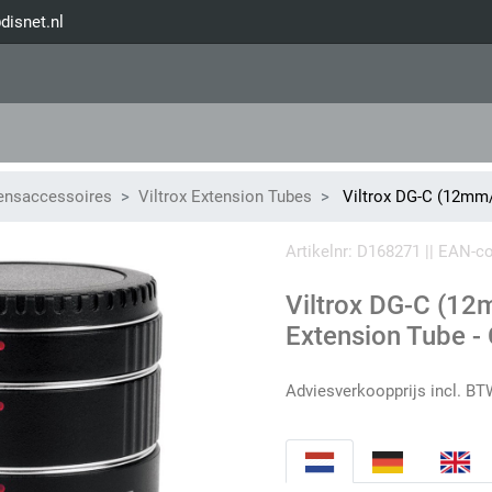
disnet.nl
Lensaccessoires
Viltrox Extension Tubes
Viltrox DG-C (12mm
Artikelnr: D168271 || EAN-
Viltrox DG-C (
Extension Tube -
Adviesverkoopprijs incl. BT