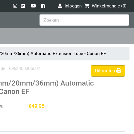
Inloggen
Winkelmandje (
0
)
/20mm/36mm) Automatic Extension Tube - Canon EF
code : 6953400306507
Uitprinten
12mm/20mm/36mm) Automatic
 Canon EF
€49,95
W: