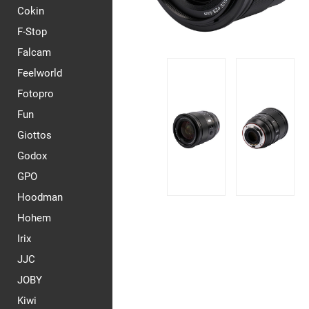
Cokin
F-Stop
Falcam
Feelworld
Fotopro
Fun
Giottos
Godox
GPO
Hoodman
Hohem
Irix
JJC
JOBY
Kiwi