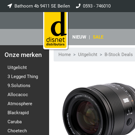
Bathoorn 4b 9411 SE Beilen
0593 - 746010
info@disnet.nl
NIEUW
|
SALE
Onze merken
Home
Uitgelicht
B-Stock Deals
Uitgelicht
3 Legged Thing
9.Solutions
Allocacoc
Atmosphere
Blackrapid
Caruba
Choetech