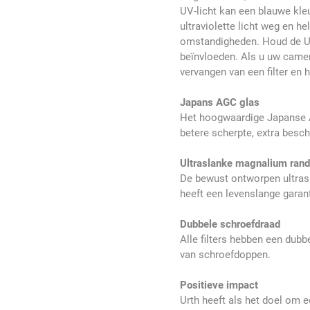
UV-licht kan een blauwe kle
ultraviolette licht weg en h
omstandigheden. Houd de UV-f
beïnvloeden. Als u uw camera 
vervangen van een filter en 
Japans AGC glas
Het hoogwaardige Japanse A
betere scherpte, extra bes
Ultraslanke magnalium ran
De bewust ontworpen ultras
heeft een levenslange garant
Dubbele schroefdraad
Alle filters hebben een dubb
van schroefdoppen.
Positieve impact
Urth heeft als het doel om e