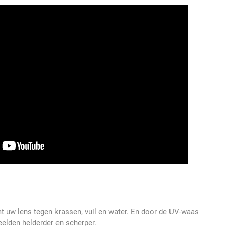
mt uw lens tegen krassen, vuil en water. En door de UV-waas
elden helderder en scherper.