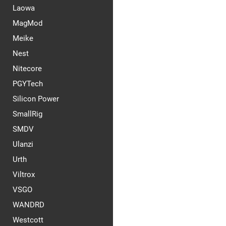
Laowa
MagMod
Meike
Nest
Nitecore
PGYTech
Silicon Power
SmallRig
SMDV
Ulanzi
Urth
Viltrox
VSGO
WANDRD
Westcott