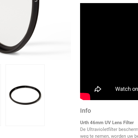
Info
Urth 46mm UV Lens Filter
De Ultravioletfilter bescher
weg te nemen, worden uw be