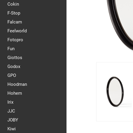
Cokin
F-Stop
Falcam
Feelworld
Fotopro
Fun
Giottos
Godox
GPO
Hoodman
Hohem
Irix
JJC
JOBY
Kiwi