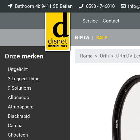
Bathoorn 4b 9411 SE Beilen
0593 - 746010
info@
Service
Contact
NIEUW
|
SALE
Onze merken
Home
Urth
Urth UV Len
Uitgelicht
3 Legged Thing
9.Solutions
Allocacoc
Atmosphere
Blackrapid
Caruba
Choetech