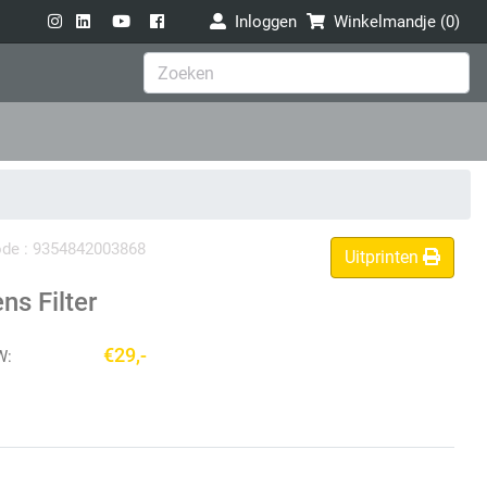
Inloggen
Winkelmandje (
0
)
code : 9354842003868
Uitprinten
s Filter
€29,-
W: