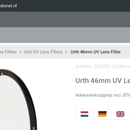
disnet.nl
s Filters
Urth UV Lens Filters
Urth 46mm UV Lens Filter
Artikelnr: D232521 || EAN-
Urth 46mm UV Len
Adviesverkoopprijs incl. BT