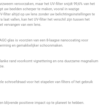
urzweem veroorzaken, maar het UV-filter snijdt 99,6% van het
elpt uw beelden scherper te maken, vooral in wazige
ilter altijd op uw lens zonder uw belichtingsinstellingen te
laat vallen, kan het UV-filter het verschil zijn tussen het
het vervangen van een lens.
GC-glas is voorzien van een 8-laagse nanocoating voor
cherming en gemakkelijker schoonmaken.
d
lanke rand voorkomt vignettering en ons duurzame magnalium
ie.
ele schroefdraad voor het stapelen van filters of het gebruik
en blijvende positieve impact op te planeet te hebben.