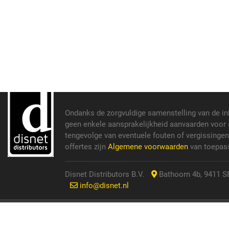
Ondanks de zorgvuldige samenstelling van de i
geen enkele aansprakelijkheid aanvaarden voor s
tengevolge van eventuele fouten of vergissinge
offertes zijn
Algemene voorwaarden
van toepass
Disnet Distributors B.V.
Bathoorn 4b, 9411 SE
info@disnet.nl
© 