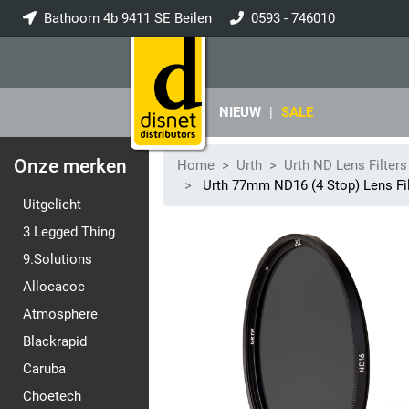
Bathoorn 4b 9411 SE Beilen
0593 - 746010
info@disnet.nl
NIEUW
|
SALE
Onze merken
Home
Urth
Urth ND Lens Filters
Urth 77mm ND16 (4 Stop) Lens Fil
Uitgelicht
3 Legged Thing
9.Solutions
Allocacoc
Atmosphere
Blackrapid
Caruba
Choetech