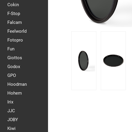
Cokin
F-Stop
Falcam
Feelworld
Fotopro
Fun
Giottos
Godox
GPO
Hoodman
Hohem
Irix
JJC
JOBY
Kiwi