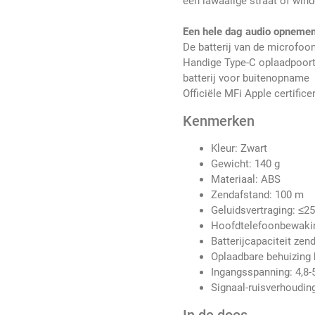
een lawaaiige straat of wind
Een hele dag audio opneme
De batterij van de microfo
Handige Type-C oplaadpoort,
batterij voor buitenopname
Officiële MFi Apple certifice
Kenmerken
Kleur: Zwart
Gewicht: 140 g
Materiaal: ABS
Zendafstand: 100 m
Geluidsvertraging: ≤
Hoofdtelefoonbewakin
Batterijcapaciteit ze
Oplaadbare behuizing 
Ingangsspanning: 4,8-
Signaal-ruisverhoudin