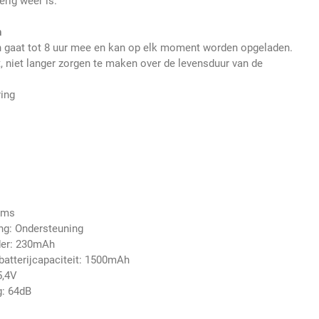
erig weer is.
n
on gaat tot 8 uur mee en kan op elk moment worden opgeladen.
 niet langer zorgen te maken over de levensduur van de
ring
25ms
g: Ondersteuning
nder: 230mAh
batterijcapaciteit: 1500mAh
5,4V
g: 64dB