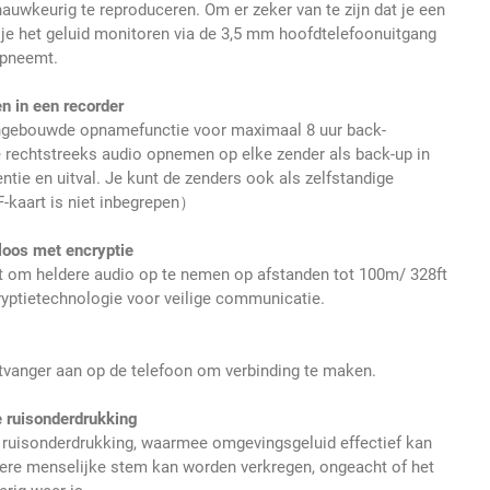
auwkeurig te reproduceren. Om er zeker van te zijn dat je een
 je het geluid monitoren via de 3,5 mm hoofdtelefoonuitgang
opneemt.
n in een recorder
ngebouwde opnamefunctie voor maximaal 8 uur back-
 rechtstreeks audio opnemen op elke zender als back-up in
entie en uitval. Je kunt de zenders ook als zelfstandige
F-kaart is niet inbegrepen）
loos met encryptie
t om heldere audio op te nemen op afstanden tot 100m/ 328ft
ryptietechnologie voor veilige communicatie.
tvanger aan op de telefoon om verbinding te maken.
e ruisonderdrukking
 ruisonderdrukking, waarmee omgevingsgeluid effectief kan
dere menselijke stem kan worden verkregen, ongeacht of het