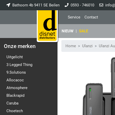
Bathoorn 4b 9411 SE Beilen
0593 - 746010
info@
Service
Contact
NIEUW
|
SALE
Onze merken
Home
Ulanzi
Ulanzi Au
Uitgelicht
3 Legged Thing
9.Solutions
Allocacoc
Atmosphere
Blackrapid
Caruba
Choetech