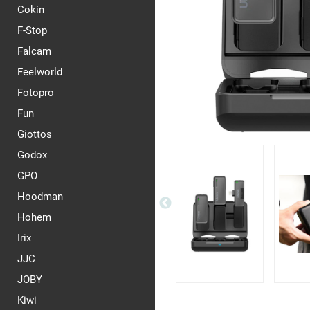
Cokin
F-Stop
Falcam
Feelworld
Fotopro
Fun
Giottos
Godox
GPO
Hoodman
Hohem
Irix
JJC
JOBY
Kiwi