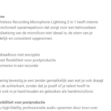
ame
eless Recording Microphone Lightning 2 in 1 heeft interne
rectioneel opnamepatroon dat zorgt voor een betrouwbare
laatsing van de microfoon niet ideaal is; de stem van je
delijk en consistent opgenomen.
 draadloos met encryptie
t flexibiliteit voor postproductie
ormeren in een recorder
aring bevestig je een zender gemakkelijk aan wat je ook draagt
 de achterkant, zonder dat je jezelf of je talent hoeft te
r ook in je hand houden en gebruiken als handmicrofoon.
ibiliteit voor postproductie
 high-fidelity, professionele audio opnemen door toon over