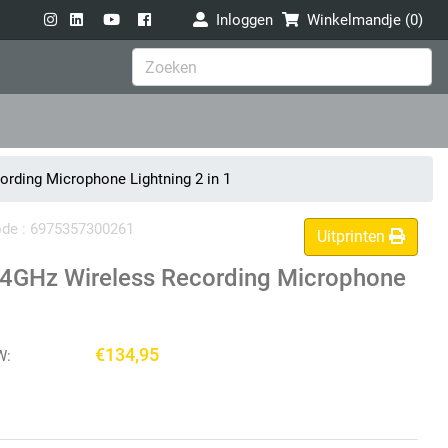
Inloggen
Winkelmandje (
0
)
rding Microphone Lightning 2 in 1
code : 6975357300261
Uitprinten
.4GHz Wireless Recording Microphone
€134,95
W: