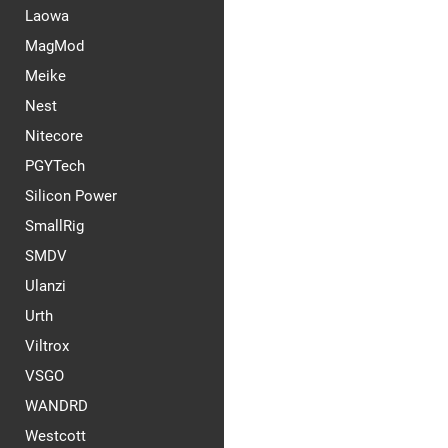
Laowa
MagMod
Meike
Nest
Nitecore
PGYTech
Silicon Power
SmallRig
SMDV
Ulanzi
Urth
Viltrox
VSGO
WANDRD
Westcott