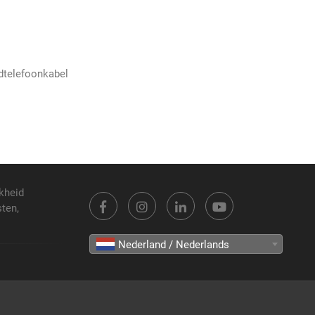
fdtelefoonkabel
kheid
sten,
Nederland / Nederlands