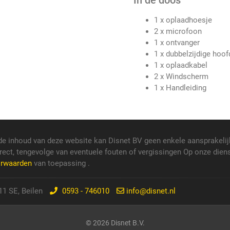
In de doos
1 x oplaadhoesje
2 x microfoon
1 x ontvanger
1 x dubbelzijdige hoo
1 x oplaadkabel
2 x Windscherm
1 x Handleiding
de inhoud van deze website kan Disnet BV geen enkele aansprakelij
rect, tengevolge van eventuele fouten of vergissingen Op onze dien
orwaarden
van toepassing .
1 SE, Beilen
0593 - 746010
info@disnet.nl
© 2026 Disnet B.V.