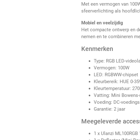
Met een vermogen van 100W 
sfeerverlichting als hoofdli
Mobiel en veelzijdig
Het compacte ontwerp en d
nemen en te combineren met
Kenmerken
Type: RGB LED-video
Vermogen: 100W
LED: RGBWW-chipset
Kleurbereik: HUE 0-35
Kleurtemperatuur: 270
Vatting: Mini Bowens
Voeding: DC-voedings
Garantie: 2 jaar
Meegeleverde acces
1 x Ulanzi ML100RGB 