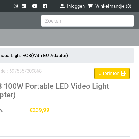
Inloggen
Winkelmandje (
0
)
deo Light RGB(With EU Adapter)
code : 6975357309868
Uitprinten
 100W Portable LED Video Light
pter)
€239,99
W: