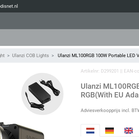
disnet.nl
ght
Ulanzi COB Lights
Ulanzi ML100RGB 100W Portable LED Vi
Artikelnr: D299201 || EAN-
Ulanzi ML100RGB
RGB(With EU Ada
Adviesverkoopprijs incl. BT