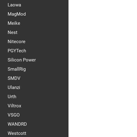
Laowa
MagMod
Meike
Nest
Nitecore
PGYTech
Silicon Power
SmallRig
SMDV
Ulanzi
Urth
Viltrox
VSGO
WANDRD
Westcott