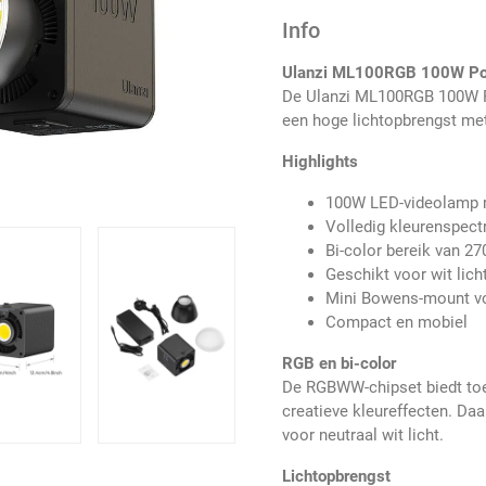
Info
Ulanzi ML100RGB 100W Port
De Ulanzi ML100RGB 100W P
een hoge lichtopbrengst met
Highlights
100W LED-videolamp
Volledig kleurenspec
Bi-color bereik van 2
Geschikt voor wit lich
Mini Bowens-mount vo
Compact en mobiel
RGB en bi-color
De RGBWW-chipset biedt toe
creatieve kleureffecten. Daa
voor neutraal wit licht.
Lichtopbrengst