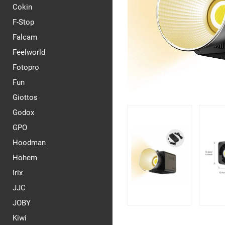
Cokin
F-Stop
Falcam
Feelworld
Fotopro
Fun
Giottos
Godox
GPO
Hoodman
Hohem
Irix
JJC
JOBY
Kiwi