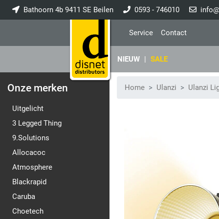
Bathoorn 4b 9411 SE Beilen
0593 - 746010
info@
Service
Contact
NIEUW
|
SALE
Onze merken
Home
Ulanzi
Ulanzi Li
Uitgelicht
3 Legged Thing
9.Solutions
Allocacoc
Atmosphere
Blackrapid
Caruba
Choetech