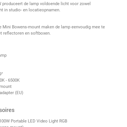
produceert de lamp voldoende licht voor zowel
cht in studio- en locatieopnamen.
e Mini Bowens-mount maken de lamp eenvoudig mee te
 reflectoren en softboxen.
lamp
9°
0K - 6500K
-mount
adapter (EU)
soires
100W Portable LED Video Light RGB