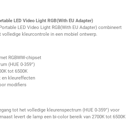
able LED Video Light RGB(With EU Adapter)
ortable LED Video Light RGB(With EU Adapter) combineert
 volledige kleurcontrole in een mobiel ontwerp.
 met RGBWW-chipset
trum (HUE 0-359°)
700K tot 6500K
t en kleureffecten
or modifiers
gang tot het volledige kleurenspectrum (HUE 0-359°) voor
rnaast levert de lamp een bi-color bereik van 2700K tot 6500K