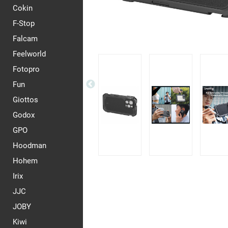
Cokin
F-Stop
Falcam
Feelworld
Fotopro
Fun
Giottos
Godox
GPO
Hoodman
Hohem
Irix
JJC
JOBY
Kiwi