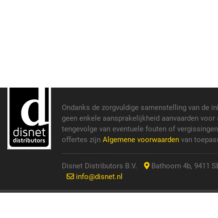
Ondanks de zorgvuldige samenstelling van de i
geen enkele aansprakelijkheid aanvaarden voor s
tengevolge van eventuele fouten of vergissinge
offertes zijn
Algemene voorwaarden
van toepass
Disnet Distributors B.V.
Bathoorn 4b, 9411 SE
info@disnet.nl
© 