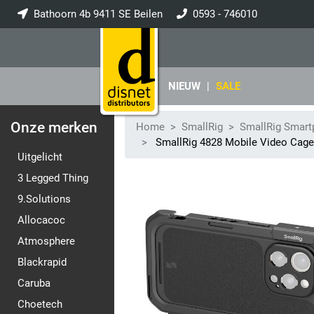
Bathoorn 4b 9411 SE Beilen
0593 - 746010
info@disnet.nl
NIEUW
|
SALE
Onze merken
Home
SmallRig
SmallRig Smart
SmallRig 4828 Mobile Video Cage 
Uitgelicht
3 Legged Thing
9.Solutions
Allocacoc
Atmosphere
Blackrapid
Caruba
Choetech