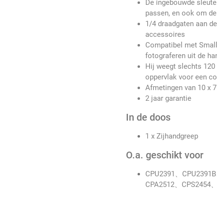
De ingebouwde sleutel
passen, en ook om de 
1/4 draadgaten aan de
accessoires
Compatibel met SmallR
fotograferen uit de ha
Hij weegt slechts 120
oppervlak voor een co
Afmetingen van 10 x 
2 jaar garantie
In de doos
1 x Zijhandgreep
O.a. geschikt voor
CPU2391、CPU2391
CPA2512、CPS2454