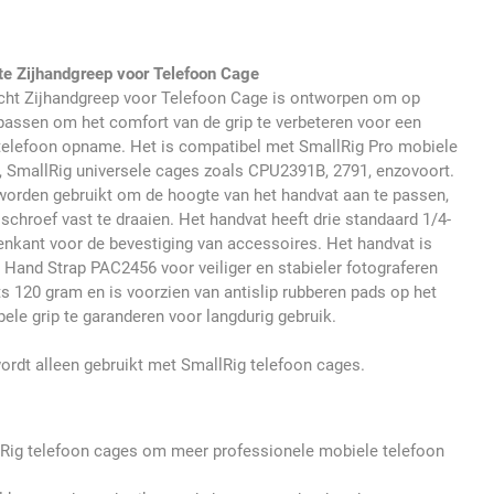
e Zijhandgreep voor Telefoon Cage
cht Zijhandgreep voor Telefoon Cage is ontworpen om op
passen om het comfort van de grip te verbeteren voor een
telefoon opname. Het is compatibel met SmallRig Pro mobiele
., SmallRig universele cages zoals CPU2391B, 2791, enzovoort.
worden gebruikt om de hoogte van het handvat aan te passen,
chroef vast te draaien. Het handvat heeft drie standaard 1/4-
nkant voor de bevestiging van accessoires. Het handvat is
Hand Strap PAC2456 voor veiliger en stabieler fotograferen
ts 120 gram en is voorzien van antislip rubberen pads op het
le grip te garanderen voor langdurig gebruik.
ordt alleen gebruikt met SmallRig telefoon cages.
Rig telefoon cages om meer professionele mobiele telefoon