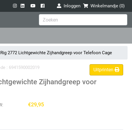
Inloggen
Winkelmandje (
0
)
Rig 2772 Lichtgewichte Zijhandgreep voor Telefoon Cage
code : 6941590002019
Uitprinten
chtgewichte Zijhandgreep voor
€29,95
W: