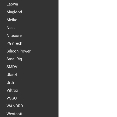
Laowa
MagMod
Meike
Nest
Nitecore
PGYTech
Silicon Power
SmallRig
SMDV
Ulanzi
Urth
Viltrox
VSGO
WANDRD
Westcott