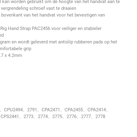
 kan worden gebruikt om de hoogte van het handvat aan te
vergrendeling schroef vast te draaien
 bovenkant van het handvat voor het bevestigen van
ig Hand Strap PAC2456 voor veiliger en stabieler
nd
 gram en wordt geleverd met antislip rubberen pads op het
mfortabele grip
7.7 x 4.2mm
B、CPU2494、2791、CPA2471、CPA2455、CPA2414、
、CPS2441、2773、2774、2775、2776、2777、2778