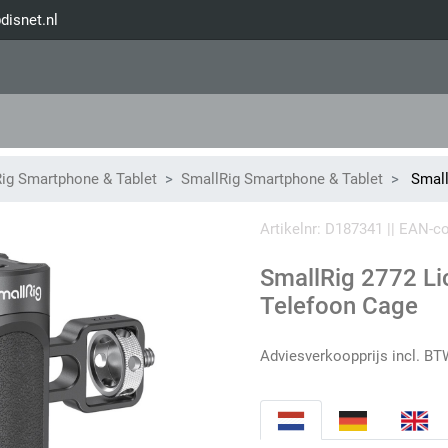
disnet.nl
ig Smartphone & Tablet
SmallRig Smartphone & Tablet
Small
Artikelnr: D187341 || EAN-
SmallRig 2772 Li
Telefoon Cage
Adviesverkoopprijs incl. BT