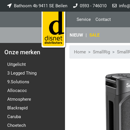
Bathoorn 4b 9411 SE Beilen
0593 - 746010
info@
Service
Contact
NIEUW
|
SALE
Onze merken
Home
SmallRig
SmallR
Uitgelicht
3 Legged Thing
9.Solutions
Allocacoc
Atmosphere
Blackrapid
Caruba
Choetech