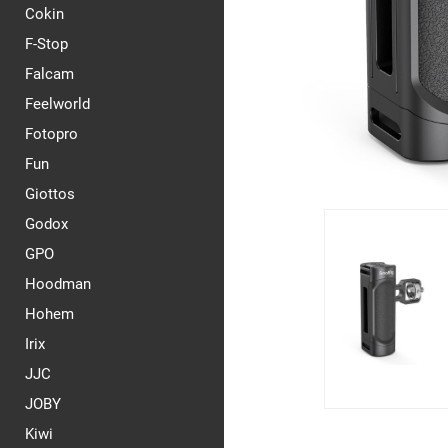
Cokin
F-Stop
Falcam
Feelworld
Fotopro
Fun
Giottos
Godox
GPO
Hoodman
Hohem
Irix
JJC
JOBY
Kiwi