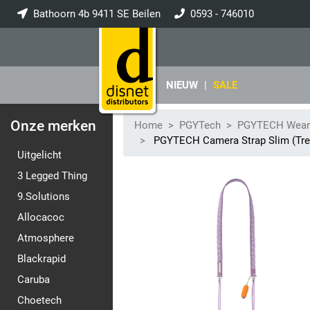
Bathoorn 4b 9411 SE Beilen
0593 - 746010
info@disnet.nl
NIEUW
|
SALE
Onze merken
Home
PGYTech
PGYTECH Weara
PGYTECH Camera Strap Slim (Tren
Uitgelicht
3 Legged Thing
9.Solutions
Allocacoc
Atmosphere
Blackrapid
Caruba
Choetech