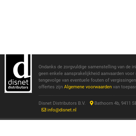
Ondanks de zorgvuldige samenstelling van de i
geen enkele aansprakelijkheid aanvaarden voor s
tengevolge van eventuele fouten of vergissinge
offertes zijn
Algemene voorwaarden
van toepass
Disnet Distributors B.V.
Bathoorn 4b, 9411 SE
info@disnet.nl
© 