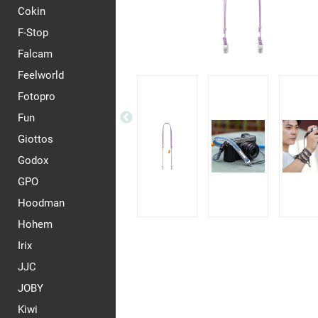
Cokin
F-Stop
Falcam
Feelworld
Fotopro
Fun
Giottos
Godox
GPO
Hoodman
Hohem
Irix
JJC
JOBY
Kiwi