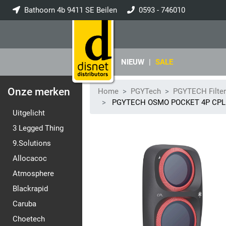
Bathoorn 4b 9411 SE Beilen
0593 - 746010
info@disnet.nl
NIEUW
|
SALE
Onze merken
Home
PGYTech
PGYTECH Filte
PGYTECH OSMO POCKET 4P CPL F
Uitgelicht
3 Legged Thing
9.Solutions
Allocacoc
Atmosphere
Blackrapid
Caruba
Choetech