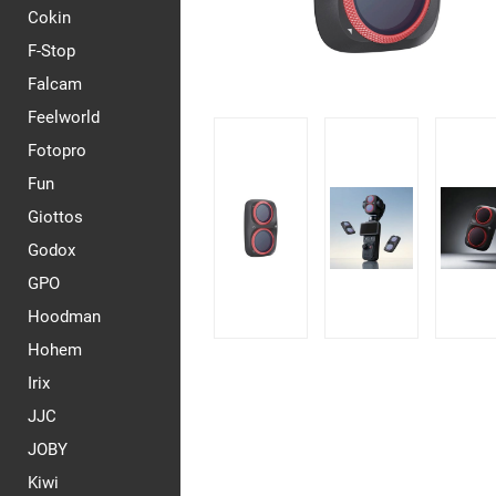
Cokin
F-Stop
Falcam
Feelworld
Fotopro
Fun
Giottos
Godox
GPO
Hoodman
Hohem
Irix
JJC
JOBY
Kiwi