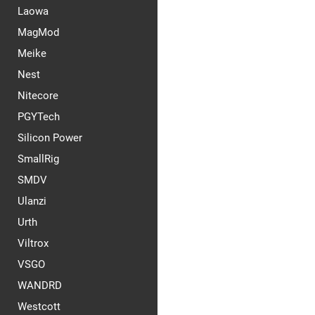
Laowa
MagMod
Meike
Nest
Nitecore
PGYTech
Silicon Power
SmallRig
SMDV
Ulanzi
Urth
Viltrox
VSGO
WANDRD
Westcott