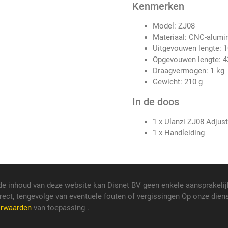
Kenmerken
Model: ZJ08
Materiaal: CNC-alumin
Uitgevouwen lengte: 
Opgevouwen lengte: 
Draagvermogen: 1 kg
Gewicht: 210 g
In de doos
1 x Ulanzi ZJ08 Adju
1 x Handleiding
de inhoud van deze website kan Disnet BV geen enkele aansprakelij
rect, tengevolge van eventuele fouten of vergissingen Op onze dien
orwaarden
van toepassing .