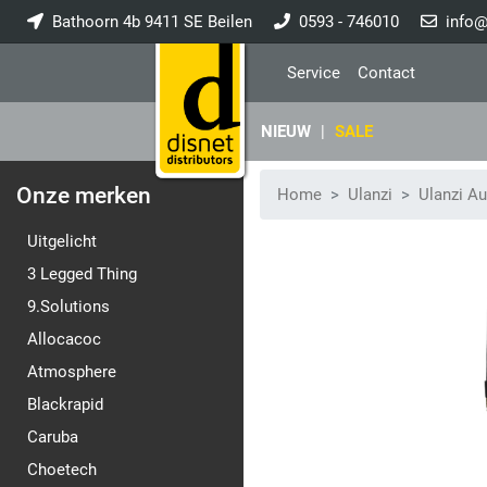
Bathoorn 4b 9411 SE Beilen
0593 - 746010
info@
Service
Contact
NIEUW
|
SALE
Onze merken
Home
Ulanzi
Ulanzi Au
Uitgelicht
3 Legged Thing
9.Solutions
Allocacoc
Atmosphere
Blackrapid
Caruba
Choetech