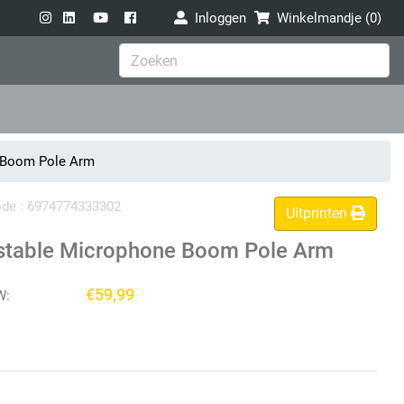
Inloggen
Winkelmandje (
0
)
e Boom Pole Arm
code : 6974774333302
Uitprinten
ustable Microphone Boom Pole Arm
€59,99
W: