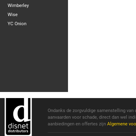
Wimberley
Wise
YC Onion
Ondanks de zorgvuldige samenstelling van 
aanvaarden voor schade, direct dan wel indi
aanbiedingen en offertes zijn
Algemene vo