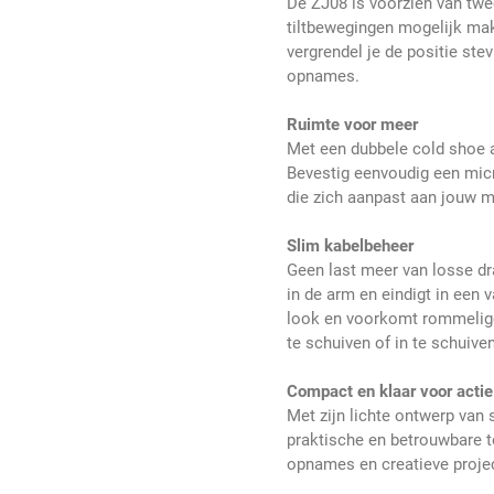
De ZJ08 is voorzien van twe
tiltbewegingen mogelijk ma
vergrendel je de positie stev
opnames.
Ruimte voor meer
Met een dubbele cold shoe aa
Bevestig eenvoudig een micr
die zich aanpast aan jouw m
Slim kabelbeheer
Geen last meer van losse dr
in de arm en eindigt in een 
look en voorkomt rommelige 
te schuiven of in te schuiv
Compact en klaar voor actie
Met zijn lichte ontwerp van
praktische en betrouwbare t
opnames en creatieve projec