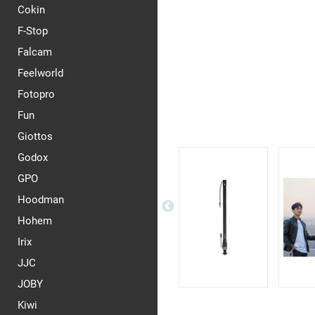
Cokin
F-Stop
Falcam
Feelworld
Fotopro
Fun
Giottos
Godox
GPO
Hoodman
Hohem
Irix
JJC
JOBY
Kiwi