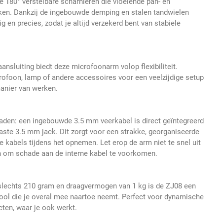
e 180° verstelbare scharnieren die vloeiende pan- en
ken. Dankzij de ingebouwde demping en stalen tandwielen
ig en precies, zodat je altijd verzekerd bent van stabiele
nsluiting biedt deze microfoonarm volop flexibiliteit.
ofoon, lamp of andere accessoires voor een veelzijdige setup
anier van werken.
aden: een ingebouwde 3.5 mm veerkabel is direct geïntegreerd
vaste 3.5 mm jack. Dit zorgt voor een strakke, georganiseerde
kabels tijdens het opnemen. Let erop de arm niet te snel uit
en om schade aan de interne kabel te voorkomen.
 slechts 210 gram en draagvermogen van 1 kg is de ZJ08 een
ool die je overal mee naartoe neemt. Perfect voor dynamische
ten, waar je ook werkt.